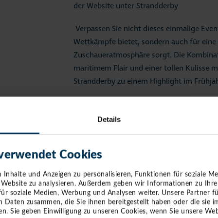
der Website unter
Strandderby
Verpassen Sie nicht dieses einmalige Even
Wettkämpfe bietet, sondern auch für eine
Zuschaueratmosphäre sorgt. Die Kombinat
maritimem Flair und einer tollen Kulisse
Strandderby zu einem Highlight im Frühja
Zurü
Details
 verwendet Cookies
Inhalte und Anzeigen zu personalisieren, Funktionen für soziale M
e Website zu analysieren. Außerdem geben wir Informationen zu Ihr
für soziale Medien, Werbung und Analysen weiter. Unsere Partner f
n Daten zusammen, die Sie ihnen bereitgestellt haben oder die sie
n. Sie geben Einwilligung zu unseren Cookies, wenn Sie unsere Web