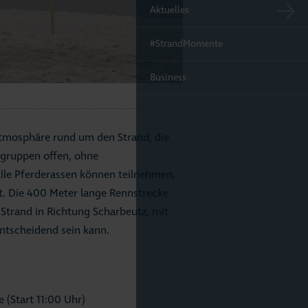
Aktuelles
#StrandMomente
Business
Atmosphäre rund um den Strand, die
ergruppen offen, ohne
Alle Pferderassen können teilnehmen,
t. Die 400 Meter lange Rennstrecke
Strand in Richtung Scharbeutz, mit
ntscheidend sein kann.
e (Start 11:00 Uhr)