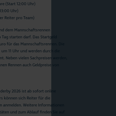
hre (Start 12:00 Uhr)
 13:00 Uhr)
ier Reiter pro Team)
 und dem Mannschaftsrennen
 Tag starten darf. Das Startgeld
Euro für das Mannschaftsrennen. Die
um 11 Uhr und werden durch die
t. Neben vielen Sachpreisen werden,
zelnen Rennen auch Geldpreise von
rby 2026 ist ab sofort online
s können sich Reiter für die
n anmelden. Weitere Informationen
täten und zum Ablauf finden Sie auf