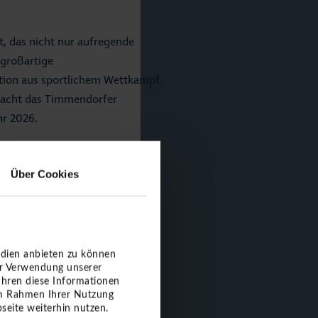
t, das nicht nur aufregende
 großartige
ion aus sportlichem Wettkampf,
 macht das Timmendorfer
hr 2026.
ck
Über Cookies
edien anbieten zu können
er Verwendung unserer
ühren diese Informationen
 im Rahmen Ihrer Nutzung
seite weiterhin nutzen.