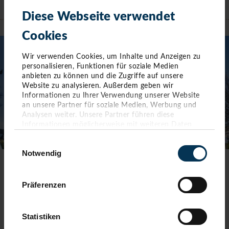
Diese Webseite verwendet
TIMMENDORFER STRAND
Cookies
Wir verwenden Cookies, um Inhalte und Anzeigen zu
personalisieren, Funktionen für soziale Medien
anbieten zu können und die Zugriffe auf unsere
Website zu analysieren. Außerdem geben wir
Informationen zu Ihrer Verwendung unserer Website
an unsere Partner für soziale Medien, Werbung und
Analysen weiter. Unsere Partner führen diese
Informationen möglicherweise mit weiteren Daten
zusammen, die Sie ihnen bereitgestellt haben oder die
Einwilligungsauswahl
sie im Rahmen Ihrer Nutzung der Dienste gesammelt
Notwendig
haben. Sie geben Einwilligung zu unseren Cookies,
wenn Sie unsere Webseite weiterhin nutzen.
TOURIST-INFORMATION TIMMENDORFER STRAND
Präferenzen
Timmendorfer Platz 10
23669 Timmendorfer Strand
Statistiken
Telefon: 04503-3577-0