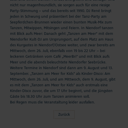
nicht nur magenfreundlich, sie sorgen auch für eine riesige
Party-Stimmung – und das bereits seit 1990. DJ René bringt
jeden in Schwung und präsentiert bei der Tanz-Party am
Seepferdchen-Brunnen wieder einen bunten Musik-Mix zum
Tanzen, Mitwippen, Mitsingen und Feiern. In Niendorf tanzen
mit Blick aufs Meer: Danach geht „Tanzen am Meer“ mit dem
Niendorfer Kult-DJ am Ursprungsort, auf dem Platz am Haus
des Kurgastes in Niendorf/Ostsee weiter, und zwar bereits am
Mittwoch, dem 26. Juli, ebenfalls von 19 bis 22 Uhr – bei
leckeren Getränken vom Café „MeerBri” und mit Blick aufs
Meer und die abends beleuchtete Niendorfer Seebrücke.
Weitere Termine in Niendorf sind dann am 9. August und 13.
September. „Tanzen am Meer for Kids” als Kinder-Disco: Am
Mittwoch, dem 26. Juli, und am Mittwoch, dem 9. August, gibt
es mit dem „Tanzen am Meer for Kids” auch erstmals eine
Kinder-Disco zuvor, die um 17 Uhr beginnt, und die jüngsten
Gäste bis 18.30 Uhr zum Tanzen animieren soll.
Bei Regen muss die Veranstaltung leider ausfallen.
Zurück