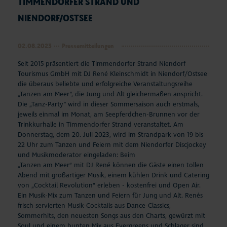
TIMMENDORFER STRAND UND
NIENDORF/OSTSEE
02.08.2023
Pressemitteilungen
Seit 2015 präsentiert die Timmendorfer Strand Niendorf
Tourismus GmbH mit DJ René Kleinschmidt in Niendorf/Ostsee
die überaus beliebte und erfolgreiche Veranstaltungsreihe
„Tanzen am Meer”, die Jung und Alt gleichermaßen anspricht.
Die „Tanz-Party” wird in dieser Sommersaison auch erstmals,
jeweils einmal im Monat, am Seepferdchen-Brunnen vor der
Trinkkurhalle in Timmendorfer Strand veranstaltet. Am
Donnerstag, dem 20. Juli 2023, wird im Strandpark von 19 bis
22 Uhr zum Tanzen und Feiern mit dem Niendorfer Discjockey
und Musikmoderator eingeladen: Beim
„Tanzen am Meer“ mit DJ René können die Gäste einen tollen
Abend mit großartiger Musik, einem kühlen Drink und Catering
von „Cocktail Revolution“ erleben - kostenfrei und Open Air.
Ein Musik-Mix zum Tanzen und Feiern für Jung und Alt. Renés
frisch servierten Musik-Cocktails aus Dance-Classics,
Sommerhits, den neuesten Songs aus den Charts, gewürzt mit
Soul und einem bunten Mix aus Evergreens und Schlager sind