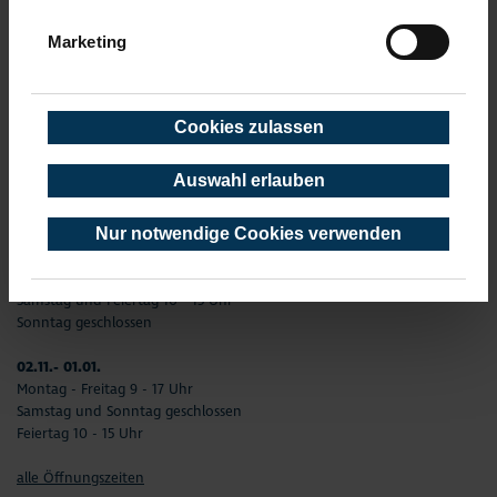
Telefax: 04503-3585-45
info(at)timmendorfer-strand.de
Marketing
AKTUELLE ÖFFNUNGSZEITEN
01. Januar - 31. Dezember
Cookies zulassen
02.01. - 31.03.
Montag –Freitag 9 - 17 Uhr
Auswahl erlauben
Samstag und Sonntag geschlossen
Feiertag 10 - 15 Uhr
Nur notwendige Cookies verwenden
01.04. - 01.11.
Montag - Freitag 9 - 17 Uhr
Samstag und Feiertag 10 - 15 Uhr
Sonntag geschlossen
02.11.- 01.01.
Montag - Freitag 9 - 17 Uhr
Samstag und Sonntag geschlossen
Feiertag 10 - 15 Uhr
alle Öffnungszeiten