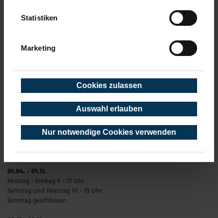
TOURIST-INFORMATION TIMMENDORFER STRAND
Statistiken
Timmendorfer Platz 10
23669 Timmendorfer Strand
Marketing
Telefon: 04503-3577-0
Telefax: 04503-3585-45
info(at)timmendorfer-strand.de
Cookies zulassen
AKTUELLE ÖFFNUNGSZEITEN
Auswahl erlauben
01. Januar - 31. Dezember
02.01. - 31.03.
Nur notwendige Cookies verwenden
Montag –Freitag 9 - 17 Uhr
Samstag und Sonntag geschlossen
Feiertag 10 - 15 Uhr
01.04. - 01.11.
Montag - Freitag 9 - 17 Uhr
Samstag und Feiertag 10 - 15 Uhr
Sonntag geschlossen