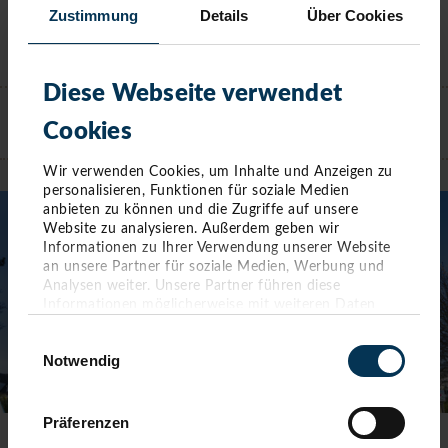
Zustimmung
Details
Über Cookies
KONTAKT
Diese Webseite verwendet
Cookies
TIMMENDORFER STRAND
Wir verwenden Cookies, um Inhalte und Anzeigen zu
personalisieren, Funktionen für soziale Medien
anbieten zu können und die Zugriffe auf unsere
Website zu analysieren. Außerdem geben wir
Informationen zu Ihrer Verwendung unserer Website
an unsere Partner für soziale Medien, Werbung und
Analysen weiter. Unsere Partner führen diese
Informationen möglicherweise mit weiteren Daten
zusammen, die Sie ihnen bereitgestellt haben oder die
Einwilligungsauswahl
sie im Rahmen Ihrer Nutzung der Dienste gesammelt
Notwendig
haben. Sie geben Einwilligung zu unseren Cookies,
wenn Sie unsere Webseite weiterhin nutzen.
Präferenzen