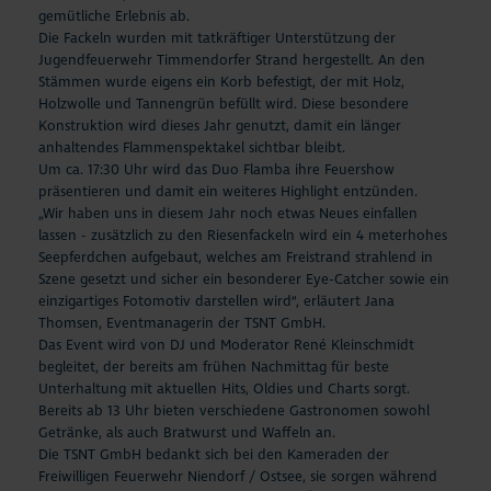
gemütliche Erlebnis ab.
Die Fackeln wurden mit tatkräftiger Unterstützung der
Jugendfeuerwehr Timmendorfer Strand hergestellt. An den
Stämmen wurde eigens ein Korb befestigt, der mit Holz,
Holzwolle und Tannengrün befüllt wird. Diese besondere
Konstruktion wird dieses Jahr genutzt, damit ein länger
anhaltendes Flammenspektakel sichtbar bleibt.
Um ca. 17:30 Uhr wird das Duo Flamba ihre Feuershow
präsentieren und damit ein weiteres Highlight entzünden.
„Wir haben uns in diesem Jahr noch etwas Neues einfallen
lassen - zusätzlich zu den Riesenfackeln wird ein 4 meterhohes
Seepferdchen aufgebaut, welches am Freistrand strahlend in
Szene gesetzt und sicher ein besonderer Eye-Catcher sowie ein
einzigartiges Fotomotiv darstellen wird“, erläutert Jana
Thomsen, Eventmanagerin der TSNT GmbH.
Das Event wird von DJ und Moderator René Kleinschmidt
begleitet, der bereits am frühen Nachmittag für beste
Unterhaltung mit aktuellen Hits, Oldies und Charts sorgt.
Bereits ab 13 Uhr bieten verschiedene Gastronomen sowohl
Getränke, als auch Bratwurst und Waffeln an.
Die TSNT GmbH bedankt sich bei den Kameraden der
Freiwilligen Feuerwehr Niendorf / Ostsee, sie sorgen während