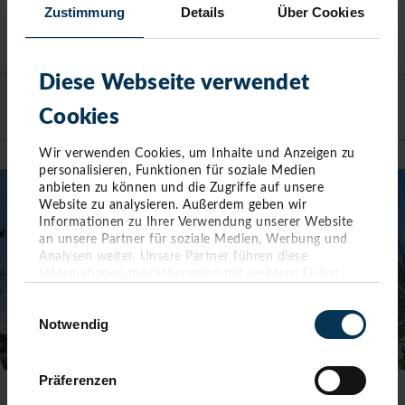
Zustimmung
Details
Über Cookies
KONTAKT
Diese Webseite verwendet
Cookies
TIMMENDORFER STRAND
Wir verwenden Cookies, um Inhalte und Anzeigen zu
personalisieren, Funktionen für soziale Medien
anbieten zu können und die Zugriffe auf unsere
Website zu analysieren. Außerdem geben wir
Informationen zu Ihrer Verwendung unserer Website
an unsere Partner für soziale Medien, Werbung und
Analysen weiter. Unsere Partner führen diese
Informationen möglicherweise mit weiteren Daten
zusammen, die Sie ihnen bereitgestellt haben oder die
Einwilligungsauswahl
sie im Rahmen Ihrer Nutzung der Dienste gesammelt
Notwendig
haben. Sie geben Einwilligung zu unseren Cookies,
wenn Sie unsere Webseite weiterhin nutzen.
Präferenzen