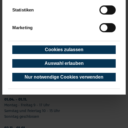
TOURIST-INFORMATION TIMMENDORFER STRAND
Statistiken
Timmendorfer Platz 10
23669 Timmendorfer Strand
Marketing
Telefon: 04503-3577-0
Telefax: 04503-3585-45
info(at)timmendorfer-strand.de
Cookies zulassen
AKTUELLE ÖFFNUNGSZEITEN
Auswahl erlauben
01. Januar - 31. Dezember
02.01. - 31.03.
Montag –Freitag 9 - 17 Uhr
Nur notwendige Cookies verwenden
Samstag und Sonntag geschlossen
Feiertag 10 - 15 Uhr
01.04. - 01.11.
Montag - Freitag 9 - 17 Uhr
Samstag und Feiertag 10 - 15 Uhr
Sonntag geschlossen