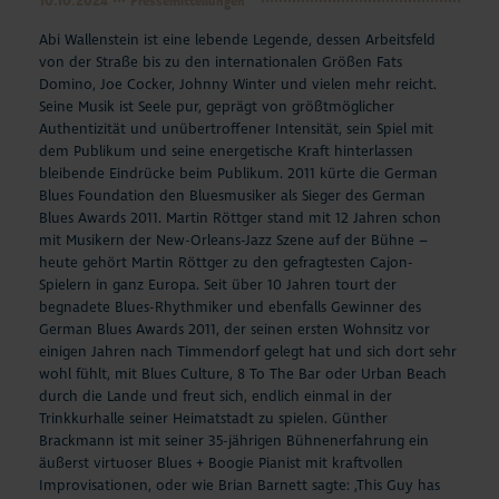
10.10.2024
Pressemitteilungen
Abi Wallenstein ist eine lebende Legende, dessen Arbeitsfeld
von der Straße bis zu den internationalen Größen Fats
Domino, Joe Cocker, Johnny Winter und vielen mehr reicht.
Seine Musik ist Seele pur, geprägt von größtmöglicher
Authentizität und unübertroffener Intensität, sein Spiel mit
dem Publikum und seine energetische Kraft hinterlassen
bleibende Eindrücke beim Publikum. 2011 kürte die German
Blues Foundation den Bluesmusiker als Sieger des German
Blues Awards 2011. Martin Röttger stand mit 12 Jahren schon
mit Musikern der New-Orleans-Jazz Szene auf der Bühne –
heute gehört Martin Röttger zu den gefragtesten Cajon-
Spielern in ganz Europa. Seit über 10 Jahren tourt der
begnadete Blues-Rhythmiker und ebenfalls Gewinner des
German Blues Awards 2011, der seinen ersten Wohnsitz vor
einigen Jahren nach Timmendorf gelegt hat und sich dort sehr
wohl fühlt, mit Blues Culture, 8 To The Bar oder Urban Beach
durch die Lande und freut sich, endlich einmal in der
Trinkkurhalle seiner Heimatstadt zu spielen. Günther
Brackmann ist mit seiner 35-jährigen Bühnenerfahrung ein
äußerst virtuoser Blues + Boogie Pianist mit kraftvollen
Improvisationen, oder wie Brian Barnett sagte: ‚This Guy has