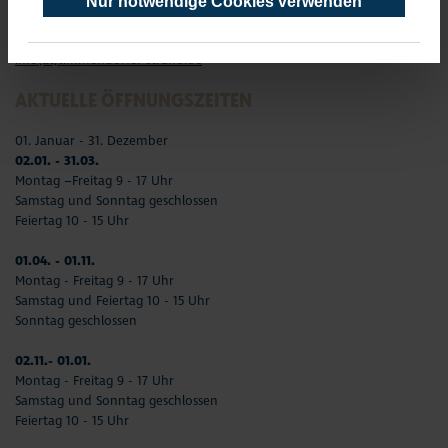
Nur notwendige Cookies verwenden
Telefon: 04503-3577-0
Telefax: 04503-3585-45
info(at)timmendorfer-strand.de
AKTUELLE ÖFFNUNGSZEITEN
01. Januar - 31. Dezember
02.01. - 31.03.
Montag –Freitag 9 - 17 Uhr
Samstag und Sonntag geschlossen
Feiertag 10 - 15 Uhr
01.04. - 01.11.
Montag - Freitag 9 - 17 Uhr
Samstag und Feiertag 10 - 15 Uhr
Sonntag geschlossen
02.11.- 01.01.
Montag - Freitag 9 - 17 Uhr
Samstag und Sonntag geschlossen
Feiertag 10 - 15 Uhr