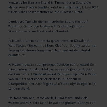
Konzertreihe Stars am Strand in Timmendorfer Strand die
Menge zum Brodeln brachte, kehrt er am Samstag, 1. Juni 2024
für ein volles Konzert zurück an die Lübecker Bucht.
Damit veröffentlicht die Timmendorfer Strand Niendorf
Tourismus GmbH den letzten Act für die diesjährigen
StrandKonzerte am Freistrand in Niendorf.
Felix Jaehn ist einer der meist gestreamtesten Künstler der
Welt. Stolzes Mitglied im „Billions Club“ von Spotify, zu der nur
Zugang hat, dessen Song über 1. Mrd. mal auf dem Portal
gelaufen ist.
Felix Jaehn gewann den prestigeträchtigen Bambi Award für
seinen internationalen Erfolg, er bekam als jüngster Artist in
der Geschichte 2 Diamond Award Zertifizierungen. Sein Remix
von OMI´s “Cheerleader” erreichte in 55 Ländern #1
Chartposition. Der Nachfolgehit „Ain´t Nobody“ belegte in 36
Ländern die #1.
Ob Tomorrowland, Parookaville, ULTRA Miami und viele
weitere Festivals, Felix Jaehn ist auf den größten Bühnen der