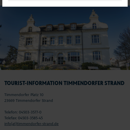
TOURIST-INFORMATION TIMMENDORFER STRAND
Timmendorfer Platz 10
23669 Timmendorfer Strand
Telefon: 04503-3577-0
Telefax: 04503-3585-45
info(at)timmendorfer-strand.de