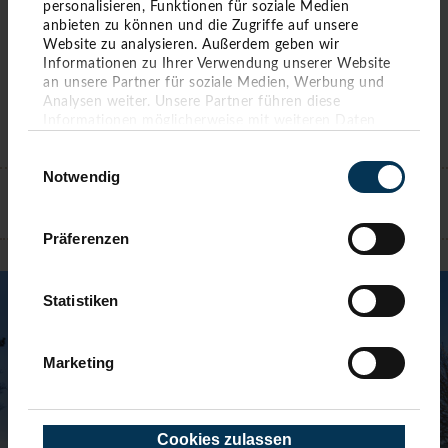
personalisieren, Funktionen für soziale Medien
anbieten zu können und die Zugriffe auf unsere
Website zu analysieren. Außerdem geben wir
Informationen zu Ihrer Verwendung unserer Website
an unsere Partner für soziale Medien, Werbung und
Analysen weiter. Unsere Partner führen diese
Informationen möglicherweise mit weiteren Daten
zusammen, die Sie ihnen bereitgestellt haben oder die
Einwilligungsauswahl
sie im Rahmen Ihrer Nutzung der Dienste gesammelt
KONTAKT
Notwendig
haben. Sie geben Einwilligung zu unseren Cookies,
wenn Sie unsere Webseite weiterhin nutzen.
TIMMENDORFER STRAND
Präferenzen
Statistiken
Marketing
Cookies zulassen