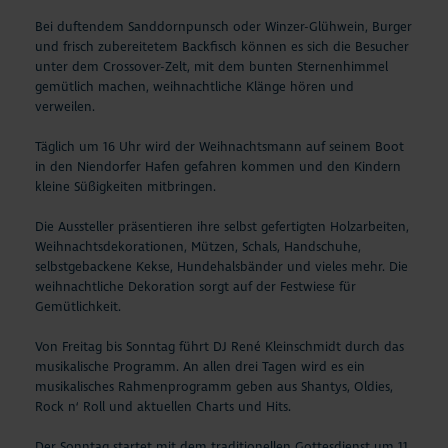
Bei duftendem Sanddornpunsch oder Winzer-Glühwein, Burger
und frisch zubereitetem Backfisch können es sich die Besucher
unter dem Crossover-Zelt, mit dem bunten Sternenhimmel
gemütlich machen, weihnachtliche Klänge hören und
verweilen.
Täglich um 16 Uhr wird der Weihnachtsmann auf seinem Boot
in den Niendorfer Hafen gefahren kommen und den Kindern
kleine Süßigkeiten mitbringen.
Die Aussteller präsentieren ihre selbst gefertigten Holzarbeiten,
Weihnachtsdekorationen, Mützen, Schals, Handschuhe,
selbstgebackene Kekse, Hundehalsbänder und vieles mehr. Die
weihnachtliche Dekoration sorgt auf der Festwiese für
Gemütlichkeit.
Von Freitag bis Sonntag führt DJ René Kleinschmidt durch das
musikalische Programm. An allen drei Tagen wird es ein
musikalisches Rahmenprogramm geben aus Shantys, Oldies,
Rock n‘ Roll und aktuellen Charts und Hits.
Der Sonntag startet mit dem traditionellen Gottesdienst um 11