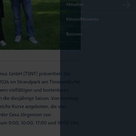
Aktuelles
#StrandMomente
Business
mus GmbH (TSNT) präsentiert das
2024 im Strandpark am Timmendorfer
inem vielfältigen und kostenlosen
 die diesjährige Saison. Von montags
eiche Kurse angeboten, die von
unter Gesa Jörgensen von
 um 9:00, 10:00, 17:00 und 18:00 Uhr,