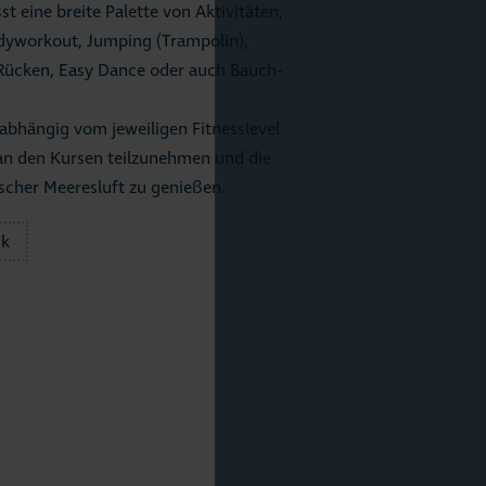
eine breite Palette von Aktivitäten,
odyworkout, Jumping (Trampolin),
 Rücken, Easy Dance oder auch Bauch-
nabhängig vom jeweiligen Fitnesslevel
n, an den Kursen teilzunehmen und die
scher Meeresluft zu genießen.
ck