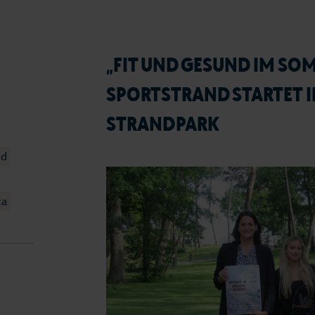
„FIT UND GESUND IM SO
SPORTSTRAND STARTET 
STRANDPARK
nd
ca