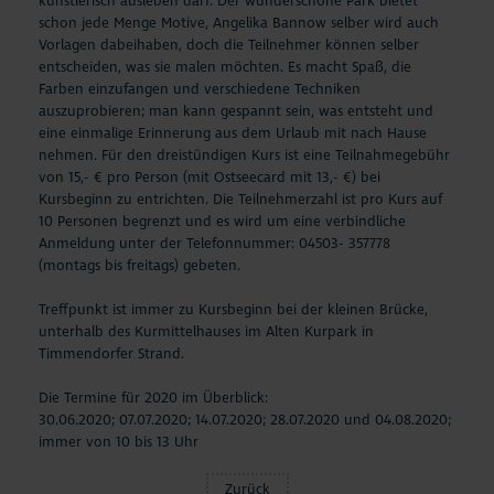
künstlerisch ausleben darf. Der wunderschöne Park bietet
schon jede Menge Motive, Angelika Bannow selber wird auch
Vorlagen dabeihaben, doch die Teilnehmer können selber
entscheiden, was sie malen möchten. Es macht Spaß, die
Farben einzufangen und verschiedene Techniken
auszuprobieren; man kann gespannt sein, was entsteht und
eine einmalige Erinnerung aus dem Urlaub mit nach Hause
nehmen. Für den dreistündigen Kurs ist eine Teilnahmegebühr
von 15,- € pro Person (mit Ostseecard mit 13,- €) bei
Kursbeginn zu entrichten. Die Teilnehmerzahl ist pro Kurs auf
10 Personen begrenzt und es wird um eine verbindliche
Anmeldung unter der Telefonnummer: 04503- 357778
(montags bis freitags) gebeten.
Treffpunkt ist immer zu Kursbeginn bei der kleinen Brücke,
unterhalb des Kurmittelhauses im Alten Kurpark in
Timmendorfer Strand.
Die Termine für 2020 im Überblick:
30.06.2020; 07.07.2020; 14.07.2020; 28.07.2020 und 04.08.2020;
immer von 10 bis 13 Uhr
Zurück