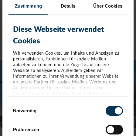
Zustimmung
Details
Über Cookies
KONTAKT
Diese Webseite verwendet
Cookies
TIMMENDORFER STRAND
Wir verwenden Cookies, um Inhalte und Anzeigen zu
personalisieren, Funktionen für soziale Medien
anbieten zu können und die Zugriffe auf unsere
Website zu analysieren. Außerdem geben wir
Informationen zu Ihrer Verwendung unserer Website
an unsere Partner für soziale Medien, Werbung und
Analysen weiter. Unsere Partner führen diese
Informationen möglicherweise mit weiteren Daten
zusammen, die Sie ihnen bereitgestellt haben oder die
Einwilligungsauswahl
sie im Rahmen Ihrer Nutzung der Dienste gesammelt
Notwendig
haben. Sie geben Einwilligung zu unseren Cookies,
wenn Sie unsere Webseite weiterhin nutzen.
Präferenzen