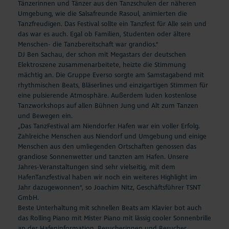
Tänzerinnen und Tänzer aus den Tanzschulen der näheren
Umgebung, wie die Salsafreunde Rasoul, animierten die
Tanzfreudigen. Das Festival sollte ein Tanzfest für Alle sein und
das war es auch. Egal ob Familien, Studenten oder ältere
Menschen- die Tanzbereitschaft war grandios.“
DJ Ben Sachau, der schon mit Megastars der deutschen
Elektroszene zusammenarbeitete, heizte die Stimmung
mächtig an. Die Gruppe Everso sorgte am Samstagabend mit
rhythmischen Beats, Bläserlines und einzigartigen Stimmen für
eine pulsierende Atmosphäre. Außerdem luden kostenlose
Tanzworkshops auf allen Bühnen Jung und Alt zum Tanzen
und Bewegen ein.
„Das TanzFestival am Niendorfer Hafen war ein voller Erfolg.
Zahlreiche Menschen aus Niendorf und Umgebung und einige
Menschen aus den umliegenden Ortschaften genossen das
grandiose Sonnenwetter und tanzten am Hafen. Unsere
Jahres-Veranstaltungen sind sehr vielseitig, mit dem
HafenTanzfestival haben wir noch ein weiteres Highlight im
Jahr dazugewonnen“, so Joachim Nitz, Geschäftsführer TSNT
GmbH.
Beste Unterhaltung mit schnellen Beats am Klavier bot auch
das Rolling Piano mit Mister Piano mit lässig cooler Sonnenbrille
an der Hafeninformation. Besucherinnen und Besucher