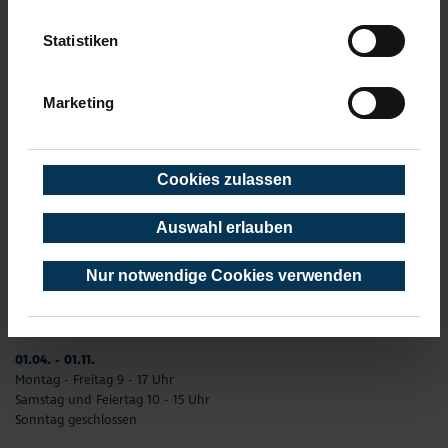
TOURIST-INFORMATION TIMMENDORFER STRAND
Statistiken
Timmendorfer Platz 10
23669 Timmendorfer Strand
Marketing
Telefon: 04503-3577-0
Telefax: 04503-3585-45
info(at)timmendorfer-strand.de
Cookies zulassen
AKTUELLE ÖFFNUNGSZEITEN
Auswahl erlauben
01. Januar - 31. Dezember
02.01. - 31.03.
Nur notwendige Cookies verwenden
Montag –Freitag 9 - 17 Uhr
Samstag und Sonntag geschlossen
Feiertag 10 - 15 Uhr
01.04. - 01.11.
Montag - Freitag 9 - 17 Uhr
Samstag und Feiertag 10 - 15 Uhr
Sonntag geschlossen