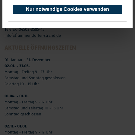
Timmendorfer Platz 10
Nur notwendige Cookies verwenden
23669 Timmendorfer Strand
Telefon: 04503-3577-0
Telefax: 04503-3585-45
info(at)timmendorfer-strand.de
AKTUELLE ÖFFNUNGSZEITEN
01. Januar - 31. Dezember
02.01. - 31.03.
Montag –Freitag 9 - 17 Uhr
Samstag und Sonntag geschlossen
Feiertag 10 - 15 Uhr
01.04. - 01.11.
Montag - Freitag 9 - 17 Uhr
Samstag und Feiertag 10 - 15 Uhr
Sonntag geschlossen
02.11.- 01.01.
Montag - Freitag 9 - 17 Uhr