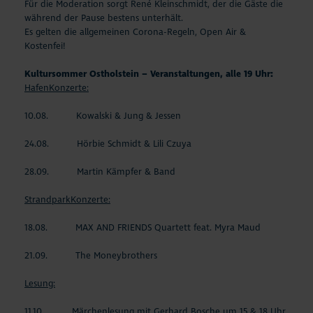
Für die Moderation sorgt René Kleinschmidt, der die Gäste die
während der Pause bestens unterhält.
Es gelten die allgemeinen Corona-Regeln, Open Air &
Kostenfei!
Kultursommer Ostholstein – Veranstaltungen, alle 19 Uhr:
HafenKonzerte:
10.08. Kowalski & Jung & Jessen
24.08. Hörbie Schmidt & Lili Czuya
28.09. Martin Kämpfer & Band
StrandparkKonzerte:
18.08. MAX AND FRIENDS Quartett feat. Myra Maud
21.09. The Moneybrothers
Lesung:
11.10. Märchenlesung mit Gerhard Bosche um 15 & 18 Uhr