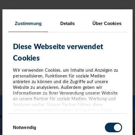
Zustimmung
Details
Über Cookies
Diese Webseite verwendet
Cookies
KONTAKT
Wir verwenden Cookies, um Inhalte und Anzeigen zu
personalisieren, Funktionen für soziale Medien
anbieten zu können und die Zugriffe auf unsere
TIMMENDORFER STRAND
Website zu analysieren. Außerdem geben wir
Informationen zu Ihrer Verwendung unserer Website
an unsere Partner für soziale Medien, Werbung und
Analysen weiter. Unsere Partner führen diese
Informationen möglicherweise mit weiteren Daten
zusammen, die Sie ihnen bereitgestellt haben oder die
Einwilligungsauswahl
sie im Rahmen Ihrer Nutzung der Dienste gesammelt
Notwendig
haben. Sie geben Einwilligung zu unseren Cookies,
wenn Sie unsere Webseite weiterhin nutzen.