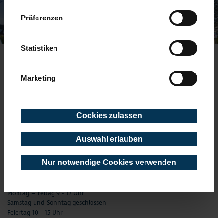
Präferenzen
Statistiken
TOURIST-INFORMATION TIMMENDORFER STRAND
Marketing
Timmendorfer Platz 10
23669 Timmendorfer Strand
Telefon: 04503-3577-0
Cookies zulassen
Telefax: 04503-3585-45
info(at)timmendorfer-strand.de
Auswahl erlauben
AKTUELLE ÖFFNUNGSZEITEN
Nur notwendige Cookies verwenden
01. Januar - 31. Dezember
02.01. - 31.03.
Montag –Freitag 9 - 17 Uhr
Samstag und Sonntag geschlossen
Feiertag 10 - 15 Uhr