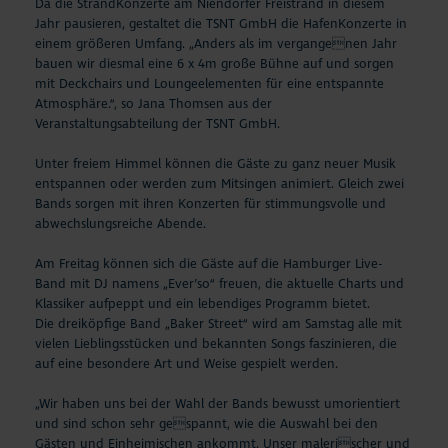
Da die StrandKonzerte am Niendorfer Freistrand in diesem
Jahr pausieren, gestaltet die TSNT GmbH die HafenKonzerte in
einem größeren Umfang. „Anders als im vergangenen Jahr
bauen wir diesmal eine 6 x 4m große Bühne auf und sorgen
mit Deckchairs und Loungeelementen für eine entspannte
Atmosphäre.“, so Jana Thomsen aus der
Veranstaltungsabteilung der TSNT GmbH.
Unter freiem Himmel können die Gäste zu ganz neuer Musik
entspannen oder werden zum Mitsingen animiert. Gleich zwei
Bands sorgen mit ihren Konzerten für stimmungsvolle und
abwechslungsreiche Abende.
Am Freitag können sich die Gäste auf die Hamburger Live-
Band mit DJ namens „Ever’so“ freuen, die aktuelle Charts und
Klassiker aufpeppt und ein lebendiges Programm bietet.
Die dreiköpfige Band „Baker Street“ wird am Samstag alle mit
vielen Lieblingsstücken und bekannten Songs faszinieren, die
auf eine besondere Art und Weise gespielt werden.
„Wir haben uns bei der Wahl der Bands bewusst umorientiert
und sind schon sehr gespannt, wie die Auswahl bei den
Gästen und Einheimischen ankommt. Unser malerischer und