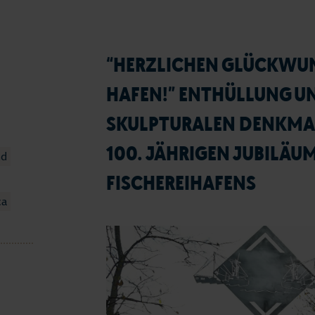
“HERZLICHEN GLÜCKWU
HAFEN!” ENTHÜLLUNG UN
SKULPTURALEN DENKMAL
100. JÄHRIGEN JUBILÄU
nd
FISCHEREIHAFENS
ca