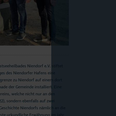
tseeheilbades Niendorf e.V. stiftet
ages des Niendorfer Hafens eine
sgrenze zu Niendorf auf einem dort
de der Gemeinde installiert. Eine
ereins, welche nicht nur an den
2), sondern ebenfalls auf zwei
 Geschichte Niendorfs nämlich an die
erste urkundliche Erwähnung im Jahr