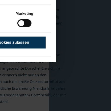
entwickelt hatten und zudem einen
Marketing
winkten einige Angesprochene zügig
-Leiterin der TSNT. „Wir stießen dann
 u.a. im Rahmen der Windart von
rtigte diverse Skizzen und
okies zulassen
ne ca. 1,90 m hohe Skulptur. Diese
maligen Zeit bekannten KFK Fisch-
en angebrachte Dorsche, die sich im
 erinnern nicht nur an den
rn auch die große Ostseesturmflut am
undliche Erwähnung Niendorfs im Jahre
 aus sogenanntem Cortenstahl, der mit
stahl.