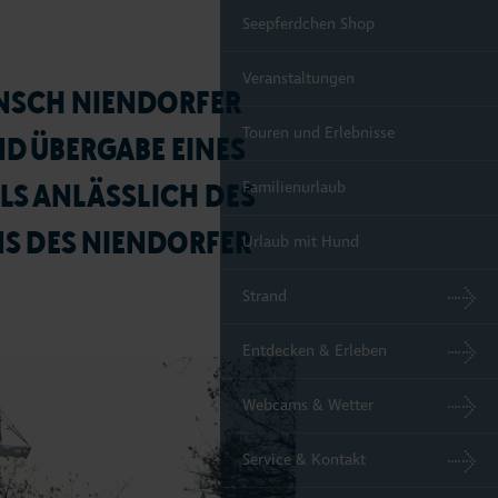
Seepferdchen Shop
Veranstaltungen
NSCH NIENDORFER
Touren und Erlebnisse
D ÜBERGABE EINES
S ANLÄSSLICH DES
Familienurlaub
MS DES NIENDORFER
Urlaub mit Hund
Strand
Entdecken & Erleben
Webcams & Wetter
Service & Kontakt