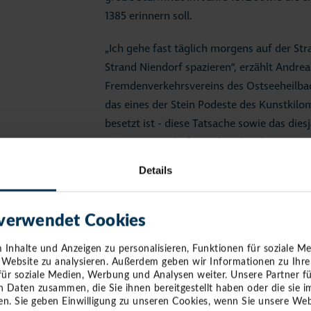
1385 erinnern soll.
„Ich gehe fast täglich morgens auf der 
Strand Niendorf spazieren“, erzählt Andreas
Fremdenverkehrsvereins des Ostseeheilbade
das eines der Stein Podeste des Kunstkilom
besetzt ist - diese Tatsache sowie das di
schönes Niendorfer Hafens brachten mich a
Denkmal installieren zu lassen!“
Details
Andreas Müller sprach sich mit weiteren V
und wandte sich schließlich an die Timme
 verwendet Cookies
GmbH (TSNT GmbH) - in diesem Fall an der
Szymoniak -, welche insgesamt für die Be
Inhalte und Anzeigen zu personalisieren, Funktionen für soziale M
e Website zu analysieren. Außerdem geben wir Informationen zu Ihr
verantwortlich zeichnet. Gemeinsam machte
für soziale Medien, Werbung und Analysen weiter. Unsere Partner f
Skulptur auf die Suche nach einem Künstle
n Daten zusammen, die Sie ihnen bereitgestellt haben oder die sie
n. Sie geben Einwilligung zu unseren Cookies, wenn Sie unsere Web
entsprechende Umsetzung hatte.