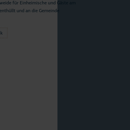
weide für Einheimische und Gäste am
 enthüllt und an die Gemeinde
ck