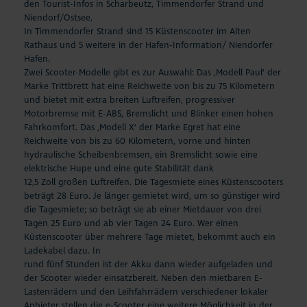
den Tourist-Infos in Scharbeutz, Timmendorfer Strand und
Niendorf/Ostsee.
In Timmendorfer Strand sind 15 Küstenscooter im Alten
Rathaus und 5 weitere in der Hafen-Information/ Niendorfer
Hafen.
Zwei Scooter-Modelle gibt es zur Auswahl: Das ‚Modell Paul‘ der
Marke Trittbrett hat eine Reichweite von bis zu 75 Kilometern
und bietet mit extra breiten Luftreifen, progressiver
Motorbremse mit E-ABS, Bremslicht und Blinker einen hohen
Fahrkomfort. Das ‚Modell X‘ der Marke Egret hat eine
Reichweite von bis zu 60 Kilometern, vorne und hinten
hydraulische Scheibenbremsen, ein Bremslicht sowie eine
elektrische Hupe und eine gute Stabilität dank
12,5 Zoll großen Luftreifen. Die Tagesmiete eines Küstenscooters
beträgt 28 Euro. Je länger gemietet wird, um so günstiger wird
die Tagesmiete; so beträgt sie ab einer Mietdauer von drei
Tagen 25 Euro und ab vier Tagen 24 Euro. Wer einen
Küstenscooter über mehrere Tage mietet, bekommt auch ein
Ladekabel dazu. In
rund fünf Stunden ist der Akku dann wieder aufgeladen und
der Scooter wieder einsatzbereit. Neben den mietbaren E-
Lastenrädern und den Leihfahrrädern verschiedener lokaler
Anbieter stellen die e-Scooter eine weitere Möglichkeit in der