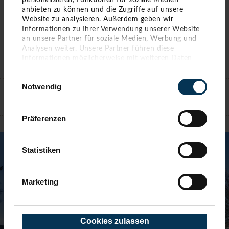
personalisieren, Funktionen für soziale Medien
anbieten zu können und die Zugriffe auf unsere
Website zu analysieren. Außerdem geben wir
Informationen zu Ihrer Verwendung unserer Website
an unsere Partner für soziale Medien, Werbung und
Analysen weiter. Unsere Partner führen diese
Informationen möglicherweise mit weiteren Daten
zusammen, die Sie ihnen bereitgestellt haben oder die
KONTAKT
Einwilligungsauswahl
sie im Rahmen Ihrer Nutzung der Dienste gesammelt
Notwendig
haben. Sie geben Einwilligung zu unseren Cookies,
wenn Sie unsere Webseite weiterhin nutzen.
TIMMENDORFER STRAND
Präferenzen
Statistiken
Marketing
Cookies zulassen