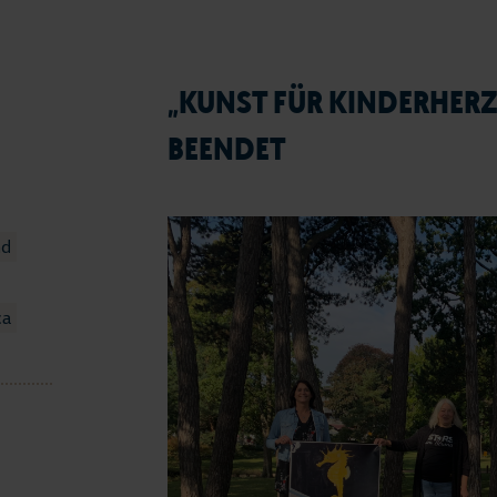
„KUNST FÜR KINDERHER
BEENDET
nd
ca