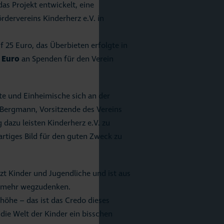
as Projekt entwickelt, eine
rdervereins Kinderherz e.V. in
f 25 Euro, das Überbieten erfolgte in
 Euro
an Spenden für den Verein
ste und Einheimische sich an der
a Bergmann, Vorsitzende des Vereins
 dazu leisten Kinderherz e.V. zu
gartiges Bild für den guten Zweck zu
zt Kinder und Jugendliche und ist aus
 mehr wegzudenken.
öhe – das ist das Credo dieses
m die Welt der Kinder ein bisschen