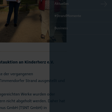
Aktuelles
#StrandMomente
Business
tauktion an Kinderherz e.V.
ke der vergangenen
 Timmendorfer Strand ausgestellt und
ingereichten Werke wurden oder
ern nicht abgeholt werden. Daher hat
smus GmbH (TSNT GmbH) in