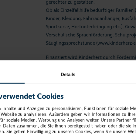
gerechter zu gestalten.
Ob als Einzelfallhilfe bedürftiger Familien
Kinder, Kleidung, Fahrradanhänger, Busfa
Sportkurse, Hortunterbringung etc.), Gewa
Vorschulische Sprachförderung, Schulproje
Säuglingssprechstunde (www.kinderherz-ev
Finanziert wird Kinderherz durch Fördermi
von Losverkäufen auf Veranstaltungen.
Diese fallen nun aufgrund der Corona-Ma
Details
auch ein Teil der so wichtigen Gelder weg.
 verwendet Cookies
Wer auch ohne Ersteigerung seinen Beitrag
gemeinnützigen Förderverein unterstützen
Inhalte und Anzeigen zu personalisieren, Funktionen für soziale M
Bankverbindung: "Förderverein Kinderherz 
e Website zu analysieren. Außerdem geben wir Informationen zu Ihr
Sparkasse Holstein
für soziale Medien, Werbung und Analysen weiter. Unsere Partner f
n Daten zusammen, die Sie ihnen bereitgestellt haben oder die sie
IBAN: DE78 2135 2240 0135 8280 44
n. Sie geben Einwilligung zu unseren Cookies, wenn Sie unsere Web