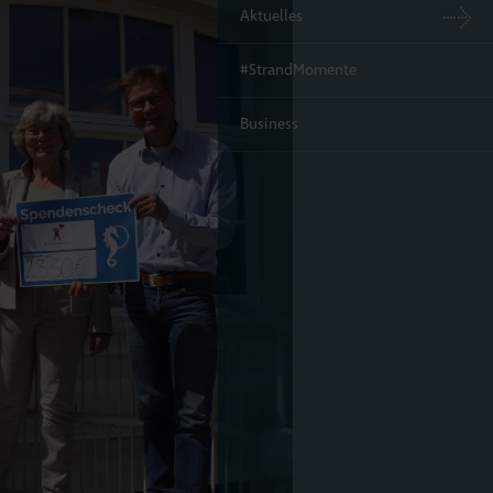
Aktuelles
#StrandMomente
Business