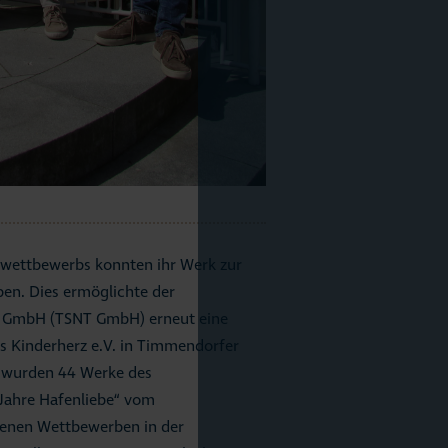
stwettbewerbs konnten ihr Werk zur
ben. Dies ermöglichte der
s GmbH (TSNT GmbH) erneut eine
s Kinderherz e.V. in Timmendorfer
l wurden 44 Werke des
Jahre Hafenliebe“ vom
enen Wettbewerben in der