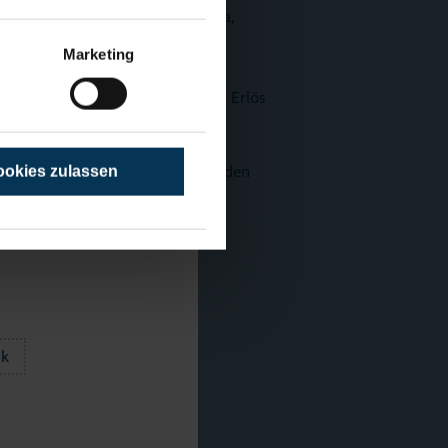
ltpräventionsprojekte in der KiTa,
kte, Baby-Treffs oder
Marketing
.de).
tglieder, Spenden und durch den Er
lös
dazu leisten möchten, darf hier den
okies zulassen
:
e.V."
ck