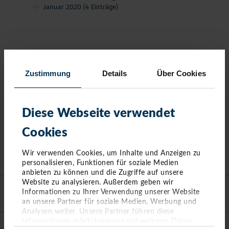
Januar 2020
(4 Einträge)
Zustimmung
Details
Über Cookies
Diese Webseite verwendet
Cookies
Wir verwenden Cookies, um Inhalte und Anzeigen zu
personalisieren, Funktionen für soziale Medien
KONTAKT
anbieten zu können und die Zugriffe auf unsere
Website zu analysieren. Außerdem geben wir
Informationen zu Ihrer Verwendung unserer Website
an unsere Partner für soziale Medien, Werbung und
TIMMENDORFER STRAND
Analysen weiter. Unsere Partner führen diese
Informationen möglicherweise mit weiteren Daten