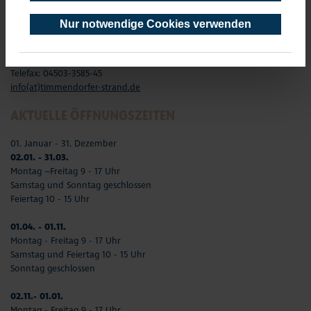
Timmendorfer Platz 10
Nur notwendige Cookies verwenden
23669 Timmendorfer Strand
Telefon: 04503-3577-0
Telefax: 04503-3585-45
info(at)timmendorfer-strand.de
AKTUELLE ÖFFNUNGSZEITEN
01. Januar - 31. Dezember
02.01. - 31.03.
Montag –Freitag 9 - 17 Uhr
Samstag und Sonntag geschlossen
Feiertag 10 - 15 Uhr
01.04. - 01.11.
Montag - Freitag 9 - 17 Uhr
Samstag und Feiertag 10 - 15 Uhr
Sonntag geschlossen
02.11.- 01.01.
Montag - Freitag 9 - 17 Uhr