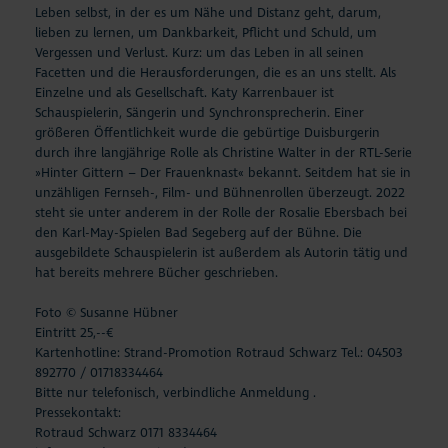
Leben selbst, in der es um Nähe und Distanz geht, darum,
lieben zu lernen, um Dankbarkeit, Pflicht und Schuld, um
Vergessen und Verlust. Kurz: um das Leben in all seinen
Facetten und die Herausforderungen, die es an uns stellt. Als
Einzelne und als Gesellschaft.
Katy Karrenbauer ist
Schauspielerin, Sängerin und Synchronsprecherin. Einer
größeren Öffentlichkeit wurde die gebürtige Duisburgerin
durch ihre langjährige Rolle als Christine Walter in der RTL-Serie
»Hinter Gittern – Der Frauenknast« bekannt. Seitdem hat sie in
unzähligen Fernseh-, Film- und Bühnenrollen überzeugt. 2022
steht sie unter anderem in der Rolle der Rosalie Ebersbach bei
den Karl-May-Spielen Bad Segeberg auf der Bühne. Die
ausgebildete Schauspielerin ist außerdem als Autorin tätig und
hat bereits mehrere Bücher geschrieben.
Foto © Susanne Hübner
Eintritt 25,--€
Kartenhotline: Strand-Promotion Rotraud Schwarz Tel.: 04503
892770 / 01718334464
Bitte nur telefonisch, verbindliche Anmeldung .
Pressekontakt:
Rotraud Schwarz 0171 8334464