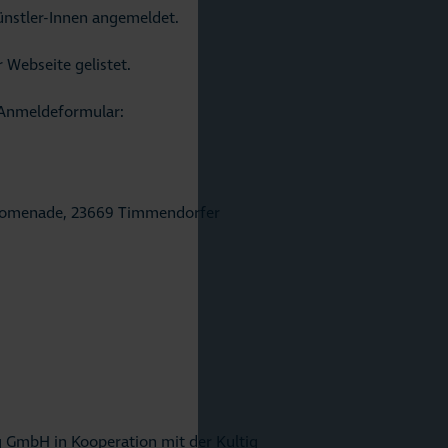
ünstler-Innen angemeldet.
 Webseite gelistet.
 Anmeldeformular:
promenade, 23669 Timmendorfer
g GmbH in Kooperation mit der Kultig