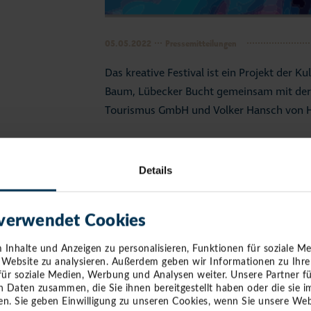
05.05.2022
Pressemitteilungen
Das kreative Festival ist ein Projekt der K
Baum, Lübecker Bucht gemeinsam mit der
Tourismus GmbH und Volker Hansch von H
Zur Veranstaltung:
Am 15. Mai findet „Lübecker Bucht zeigt Ku
Details
Lübecker Bucht- statt und lädt jung und al
Kunstinteressierte und Neugierige ein, sich
aber auch überregionale Kunst- und Kulturs
 verwendet Cookies
Gespräch mit Künstlern zu kommen, durch 
Inhalte und Anzeigen zu personalisieren, Funktionen für soziale M
besonderes Teil mit nach Hause zu nehmen
e Website zu analysieren. Außerdem geben wir Informationen zu Ihr
für soziale Medien, Werbung und Analysen weiter. Unsere Partner f
Über 70 Künstler/ -innen werden Indoor in
n Daten zusammen, die Sie ihnen bereitgestellt haben oder die sie
n. Sie geben Einwilligung zu unseren Cookies, wenn Sie unsere Web
Park ausstellen und Gäste haben zwischen 1