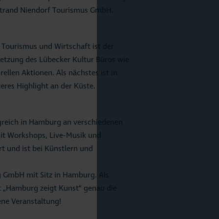
Strand Niendorf Tourismus GmbH.
 Tourismus und Wirtschaft ist der
setzung des Lübecker Kultur Büros wie
ellen Aktionen. Als nächstes ist in
eres Highlight an der Küste.
olgreich in Hamburg an verschiedenen
it Workshops, Live-Musik und
t und ist bei Künstlern und
g GmbH mit Sitz in Hamburg. Als
t „Hamburg zeigt Kunst“ genau die
ene Veranstaltung!