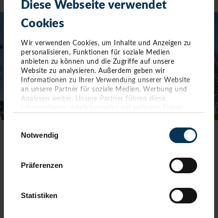
Diese Webseite verwendet
Cookies
Wir verwenden Cookies, um Inhalte und Anzeigen zu
personalisieren, Funktionen für soziale Medien
anbieten zu können und die Zugriffe auf unsere
Website zu analysieren. Außerdem geben wir
Informationen zu Ihrer Verwendung unserer Website
an unsere Partner für soziale Medien, Werbung und
Analysen weiter. Unsere Partner führen diese
Informationen möglicherweise mit weiteren Daten
zusammen, die Sie ihnen bereitgestellt haben oder die
Einwilligungsauswahl
sie im Rahmen Ihrer Nutzung der Dienste gesammelt
Notwendig
haben. Sie geben Einwilligung zu unseren Cookies,
TOURIST-INFORMATION TIMMENDORFER STRAND
wenn Sie unsere Webseite weiterhin nutzen.
Timmendorfer Platz 10
Präferenzen
23669 Timmendorfer Strand
Telefon: 04503-3577-0
Statistiken
Telefax: 04503-3585-45
info(at)timmendorfer-strand.de