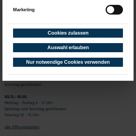
info(at)timmendorfer-strand.de
Marketing
AKTUELLE ÖFFNUNGSZEITEN
01. Januar - 31. Dezember
Cookies zulassen
02.01. - 31.03.
Montag –Freitag 9 - 17 Uhr
Auswahl erlauben
Samstag und Sonntag geschlossen
Feiertag 10 - 15 Uhr
Nur notwendige Cookies verwenden
01.04. - 01.11.
Montag - Freitag 9 - 17 Uhr
Samstag und Feiertag 10 - 15 Uhr
Sonntag geschlossen
02.11.- 01.01.
Montag - Freitag 9 - 17 Uhr
Samstag und Sonntag geschlossen
Feiertag 10 - 15 Uhr
alle Öffnungszeiten