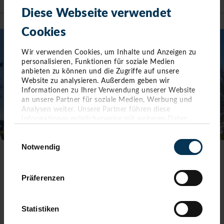
Diese Webseite verwendet
TIMMENDORFER STRAND
Cookies
Wir verwenden Cookies, um Inhalte und Anzeigen zu
personalisieren, Funktionen für soziale Medien
anbieten zu können und die Zugriffe auf unsere
Website zu analysieren. Außerdem geben wir
Informationen zu Ihrer Verwendung unserer Website
an unsere Partner für soziale Medien, Werbung und
Analysen weiter. Unsere Partner führen diese
Informationen möglicherweise mit weiteren Daten
zusammen, die Sie ihnen bereitgestellt haben oder die
Einwilligungsauswahl
sie im Rahmen Ihrer Nutzung der Dienste gesammelt
Notwendig
haben. Sie geben Einwilligung zu unseren Cookies,
wenn Sie unsere Webseite weiterhin nutzen.
TOURIST-INFORMATION TIMMENDORFER STRAND
Präferenzen
Timmendorfer Platz 10
23669 Timmendorfer Strand
Statistiken
Telefon: 04503-3577-0
Telefax: 04503-3585-45