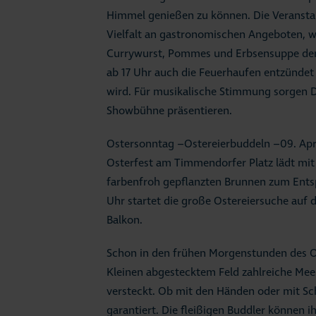
Himmel genießen zu können. Die Veranstal
Vielfalt an gastronomischen Angeboten, wi
Currywurst, Pommes und Erbsensuppe der F
ab 17 Uhr auch die Feuerhaufen entzünde
wird. Für musikalische Stimmung sorgen DJ
Showbühne präsentieren.
Ostersonntag –Ostereierbuddeln –09. Apri
Osterfest am Timmendorfer Platz lädt mi
farbenfroh gepflanzten Brunnen zum Entsp
Uhr startet die große Ostereiersuche auf
Balkon.
Schon in den frühen Morgenstunden des O
Kleinen abgestecktem Feld zahlreiche Mee
versteckt. Ob mit den Händen oder mit Sc
garantiert. Die fleißigen Buddler können 