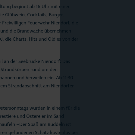
tung beginnt ab 16 Uhr mit einer
e Glühwein, Cocktails, Burger,
reiwilligen Feuerwehr Niendorf, die
t und die Brandwache übernehmen
, die Charts, Hits und Oldies von der
l an der Seebrücke Niendorf: Das
t Strandkörben rund um den
annen und Verweilen ein. Ab 11:30
 dem Strandabschnitt am Niendorfer
stersonntags wurden in einem für die
restiere und Ostereier im Sand
haufeln –Der Spaß am Buddeln ist
ihren gefundenen Schatz kostenlos bei