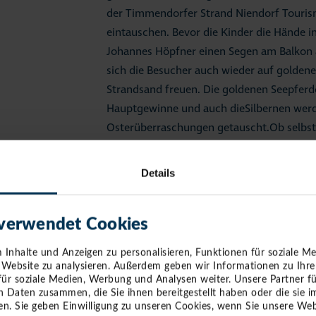
der Timmendorfer Strand Niendorf Touri
eintauschen. Bevor die Kinder die Hände i
Johannes Höpfner einen Segen am Balkon 
sich die Besucher auch wieder auf golden
Strandsand freuen. Die goldenen Seepferd
Hauptgewinne und auch dieSilbernen werd
Osterüberraschungen getauscht.Ob selbst
Club wird den Gästen Kaffee und Kuchen, 
Stärkung anbieten. DJ und Lokalmatador 
Details
Ostersonntag die Veranstaltung musikalisch
diesem Jahr das Osterbuddeln für Erwachs
können die Eltern ihre Buddelkünste unter B
 verwendet Cookies
sind versteckt und beinhalten jeweils eine
Inhalte und Anzeigen zu personalisieren, Funktionen für soziale M
Konzertreihen „StrandKonzerte“ und „Stars
e Website zu analysieren. Außerdem geben wir Informationen zu Ihr
für soziale Medien, Werbung und Analysen weiter. Unsere Partner f
Ostermontag –Ostereiersuche –02. April:
n Daten zusammen, die Sie ihnen bereitgestellt haben oder die sie
n. Sie geben Einwilligung zu unseren Cookies, wenn Sie unsere Web
Ostermontag bei der freiwilligen Feuerweh