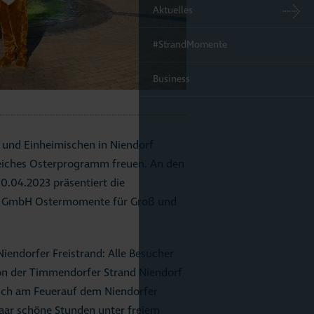
Aktuelles
#StrandMomente
Business
e und Einheimischen in Niendorf
eiches Osterprogramm freuen. An den
0.04.2023 präsentiert die
s GmbH Ostermomente für Groß und
iendorfer Freistrand: Alle Besucher
on der Timmendorfer Strand Niendorf
sich am Feuerauf dem Niendorfer
aar schöne Stunden unter freiem