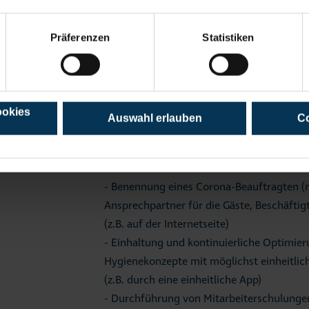
Die am Kodex Beteiligten verpflichten sic
ergreifen, um das Wohlbefinden und die G
Präferenzen
Statistiken
(m/w/d) und Einheimischen gleichermaßen
nicht verhandelbar ist, sind bei allen tou
der Tourismusakteure, Gäste, Einheimische
Einklang zu bringen. Geleitet von diesem
Detail die folgenden Einzelmaßnahmen ver
ookies
Auswahl erlauben
Co
Gastgeber (m/w/d)
- Information der Gäste über die Sicherh
- Benennung eines Corona-Beauftragten (m
Ansprechpartner für die Gäste, Beschäfti
(z.B. auf der Internetseite)
- Einhaltung und kontinuierliche Optimie
Hygienekonzepte mit möglichst einheitlic
(z.B. durch eine einheitliche App)
- Durchführung von Mitarbeiterschulunge