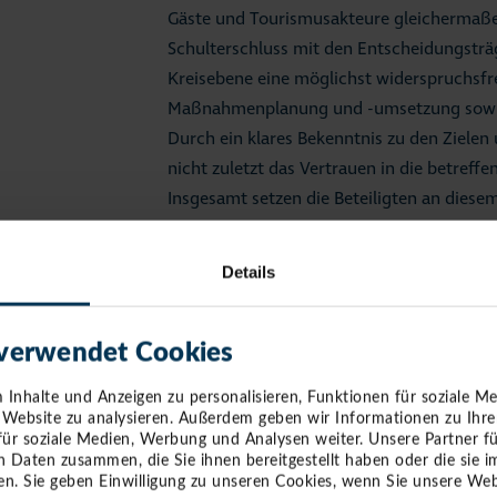
Gäste und Tourismusakteure gleichermaße
Schulterschluss mit den Entscheidungstr
Kreisebene eine möglichst widerspruchsfr
Maßnahmenplanung und -umsetzung sowi
Durch ein klares Bekenntnis zu den Ziele
nicht zuletzt das Vertrauen in die betreff
Insgesamt setzen die Beteiligten an dies
aus Eigenverantwortung und Fremdverantw
erholsamen, unbeschwerten und sicheren 
Details
schleswigholsteinischen Ostseeküste als
Schulterschluss aller Akteure können Kr
werden. Eine koordinierte und abgestimm
 verwendet Cookies
sorgen dafür, dass die Region auch wirtsch
Inhalte und Anzeigen zu personalisieren, Funktionen für soziale M
Interessen der einheimischen Bevölkerung
e Website zu analysieren. Außerdem geben wir Informationen zu Ihr
für soziale Medien, Werbung und Analysen weiter. Unsere Partner f
n Daten zusammen, die Sie ihnen bereitgestellt haben oder die sie
Leitlinien
n. Sie geben Einwilligung zu unseren Cookies, wenn Sie unsere Web