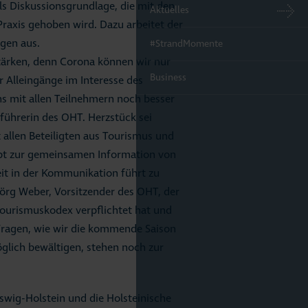
ls Diskussionsgrundlage, die mit den
Aktuelles
raxis gehoben wird. Dazu arbeitet der
gen aus.
#StrandMomente
tärken, denn Corona können wir nur
Business
 Alleingänge im Interesse des
s mit allen Teilnehmern noch besser
sführerin des OHT. Herzstück sei
allen Beteiligten aus Tourismus und
ept zur gemeinsamen Information von
it in der Kommunikation führt zu
Jörg Weber, Vorsitzender des OHT, der
 Tourismuskodex verpflichtet hat und
 Fragen, wie wir die kommende Saison
lich bewältigen, stehen noch zur
swig-Holstein und die Holsteinische