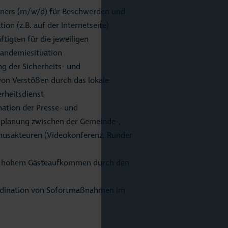
tners (m/w/d) für Beschwerden und
on (z.B. auf der Internetseite)
ftigten für die jeweiligen
andemiesituation
g der Sicherheits- und
n Verstößen durch das lokale
heitsdienst
ation der Presse- und
gsplanung zwischen der Gemeinde-,
musakteuren (Videokonferenz, Runder
i hohem Gästeaufkommen durch den
oordination von Sofortmaßnahmen im