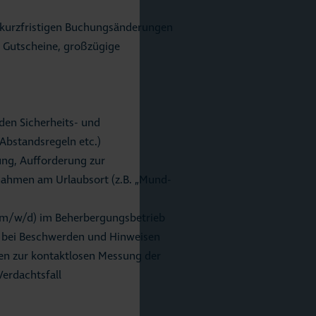
 kurzfristigen Buchungsänderungen
. Gutscheine, großzügige
nden Sicherheits- und
bstandsregeln etc.)
ung, Aufforderung zur
ahmen am Urlaubsort (z.B. „Mund-
 (m/w/d) im Beherbergungsbetrieb
n bei Beschwerden und Hinweisen
en zur kontaktlosen Messung der
erdachtsfall