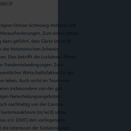
020/21
egion Ostsee Schleswig-Holstein seit
 Herausforderungen. Zum einen haben
dazu geführt, dass Gäste (m/w/d)
n der Holsteinischen Schweiz
n. Dies betrifft die Lockdown-Phase
nter Pandemiebedingungen. Zum
sentlicher Wirtschaftsfaktor für die
ier leben. Auch nicht im Tourismus
ieren insbesondere von der gut
ltigen Naherholungsangeboten.
noch nachhaltig von der Corona-
 Tourismusakteure (m/w/d) unter
us e.V. (OHT) den vorliegenden
l die Interessen der Einheimischen,