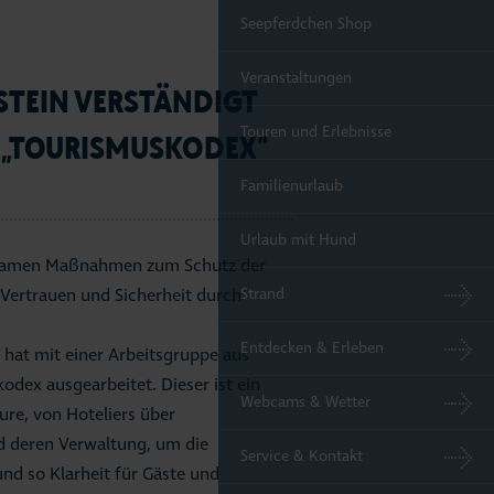
Seepferdchen Shop
Veranstaltungen
STEIN VERSTÄNDIGT
Touren und Erlebnisse
N „TOURISMUSKODEX“
Familienurlaub
Urlaub mit Hund
insamen Maßnahmen zum Schutz der
Strand
 Vertrauen und Sicherheit durch
Entdecken & Erleben
 hat mit einer Arbeitsgruppe aus
odex ausgearbeitet. Dieser ist ein
Webcams & Wetter
ure, von Hoteliers über
nd deren Verwaltung, um die
Service & Kontakt
und so Klarheit für Gäste und