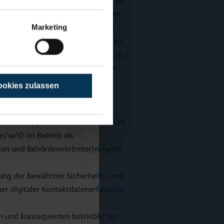
h, alle erforderlichen Maßnahmen zu
esundheit der Gäste, Beschäftigten
Marketing
 zu schützen. Da die Gesundheit
ristischen Maßnahmen die Interessen
n sowie der politischen Vertretung in
 gemeinsamen Interesse werden im
einbart:
okies zulassen
eits- und Hygienemaßnahmen vor Ort
/w/d) im Betrieb als
gten und Behördenvertreter(m/w/d)
rung der bewährten Sicherheits- und
her digitaler Kontaktdatenerfassung
n und konsequenten betrieblichen