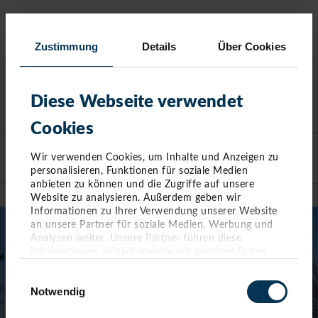
Zustimmung
Details
Über Cookies
Diese Webseite verwendet
Cookies
KONTAKT
Wir verwenden Cookies, um Inhalte und Anzeigen zu
personalisieren, Funktionen für soziale Medien
TIMMENDORFER STRAND
anbieten zu können und die Zugriffe auf unsere
Website zu analysieren. Außerdem geben wir
Informationen zu Ihrer Verwendung unserer Website
an unsere Partner für soziale Medien, Werbung und
Analysen weiter. Unsere Partner führen diese
Informationen möglicherweise mit weiteren Daten
zusammen, die Sie ihnen bereitgestellt haben oder die
Einwilligungsauswahl
sie im Rahmen Ihrer Nutzung der Dienste gesammelt
Notwendig
haben. Sie geben Einwilligung zu unseren Cookies,
wenn Sie unsere Webseite weiterhin nutzen.