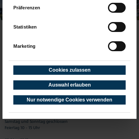
Präferenzen
Statistiken
TOURIST-INFORMATION TIMMENDORFER STRAND
Marketing
Timmendorfer Platz 10
23669 Timmendorfer Strand
Telefon: 04503-3577-0
Cookies zulassen
Telefax: 04503-3585-45
info(at)timmendorfer-strand.de
Auswahl erlauben
AKTUELLE ÖFFNUNGSZEITEN
Nur notwendige Cookies verwenden
01. Januar - 31. Dezember
02.01. - 31.03.
Montag –Freitag 9 - 17 Uhr
Samstag und Sonntag geschlossen
Feiertag 10 - 15 Uhr