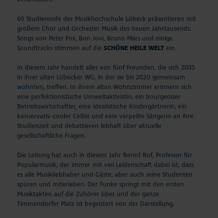
60 Studierende der Musikhochschule Lübeck präsentieren mit
großem Chor und Orchester Musik des neuen Jahrtausends.
Songs von Peter Fox, Bon Jovi, Bruno Mars und einige
Soundtracks stimmen auf die
SCHÖNE HEILE WELT
ein.
In diesem Jahr handelt alles von fünf Freunden, die sich 2035
in ihrer alten Lübecker WG, in der sie bis 2020 gemeinsam
wohnten, treffen. In ihrem alten Wohnzimmer erinnern sich
eine perfektionistische Umweltaktivistin, ein bourgeoiser
Betriebswirtschaftler, eine idealistische Kindergärtnerin, ein
konservativ-cooler Cellist und eine verpeilte Sängerin an ihre
Studienzeit und debattieren lebhaft über aktuelle
gesellschaftliche Fragen.
Die Leitung hat auch in diesem Jahr Bernd Ruf, Professor für
Popularmusik, der immer mit viel Leidenschaft dabei ist, dass
es alle Musikliebhaber und Gäste, aber auch seine Studenten
spüren und miterleben. Der Funke springt mit den ersten
Musiktakten auf die Zuhörer über und der ganze
Timmendorfer Platz ist begeistert von der Darstellung.