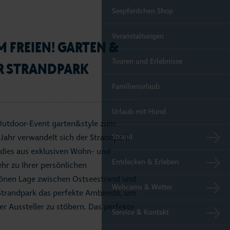
Seepferdchen Shop
Veranstaltungen
 FREIEN! GARTEN &
Touren und Erlebnisse
R STRANDPARK
Familienurlaub
Urlaub mit Hund
 Outdoor-Event garten&style zum
Strand
ahr verwandelt sich der Strandpark
adies aus exklusiven Wohn- und
Entdecken & Erleben
hr zu Ihrer persönlichen
hönen Lage zwischen Ostseestrand und
Webcams & Wetter
trandpark das perfekte Ambiente, um
r Aussteller zu stöbern. Das perfekte
Service & Kontakt