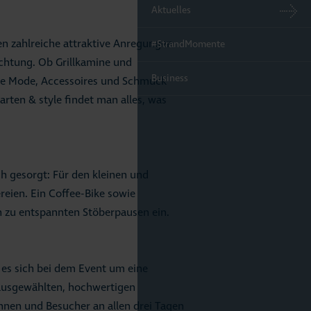
Aktuelles
n zahlreiche attraktive Anregungen
#StrandMomente
chtung. Ob Grillkamine und
Business
ive Mode, Accessoires und Schmuck
rten & style findet man alles, was
ch gesorgt: Für den kleinen und
eien. Ein Coffee-Bike sowie
n zu entspannten Stöberpausen ein.
l es sich bei dem Event um eine
 ausgewählten, hochwertigen
nnen und Besucher an allen drei Tagen