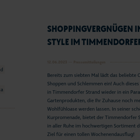
SHOPPINGVERGNÜGEN IM
STYLE IM TIMMENDORFE
12.06.2023
Pressemitteilungen
nd
Bereits zum siebten Mal lädt das beliebte
Shoppen und Schlemmen ein! Auch dieses J
ca
in Timmendorfer Strand wieder in ein Par
Gartenprodukten, die Ihr Zuhause noch me
Wohlfühloase werden lassen. In seiner sc
Kurpromenade, bietet der Timmendorfer S
in aller Ruhe im hochwertigen Sortiment de
Ziel für einen tollen Wochenendausflug!