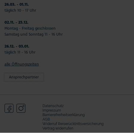
26.03. - 01.11.
täglich 10 - 17 Uhr
02.11. - 25.12.
Montag - Freitag geschlossen
Samstag und Sonntag 11 - 16 Uhr
26.12. - 03.01.
täglich 11 - 16 Uhr
alle Öffnungszeiten
Ansprechpartner
Datenschutz
Impressum
Barrierefreiheitserklärung
AGB
Widerruf Reiserücktrittsversicherung
Vertrag widerrufen