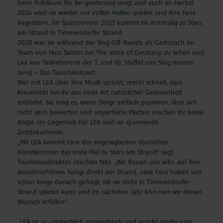
beim Publikum für Be-geisterung sorgt und auch im Herbst
2024 wird sie wieder vor vollen Hallen spielen und ihre Fans
begeistern. Im Spätsommer 2025 kommt sie erstmalig zu Stars
am Strand in Timmendorfer Strand.
2020 war sie während der Sing-Off-Runde als Gastcoach im
Team von Nico Santos bei The Voice of Germany zu sehen und
Lea war Teilnehmerin der 7. und 10. Staffel von Sing meinen
Song – Das Tauschkonzert.
Wer mit LEA über ihre Musik spricht, merkt schnell, dass
Kreativität bei ihr aus einer Art natürlicher Gelassenheit
entsteht. Sie mag es, wenn Dinge einfach passieren, lässt sich
nicht gern bewerten und unperfekte Platten machen ihr keine
Angst. Im Gegenteil: Für LEA sind sie spannende
Zeitdokumente.
„Mit LEA kommt eine der angesagtesten deutschen
Künstlerinnen das erste Mal zu Stars am Strand“ sagt
Tourismusdirektor Joachim Nitz. „Wir freuen uns sehr, auf ihre
wunderschönen Songs direkt am Strand, viele Fans haben uns
schon lange danach gefragt, ob sie nicht in Timmendorfer
Strand spielen kann und im nächsten Jahr kön-nen wir diesen
Wunsch erfüllen“.
„LEA ist so unglaublich sympathisch und spricht große und