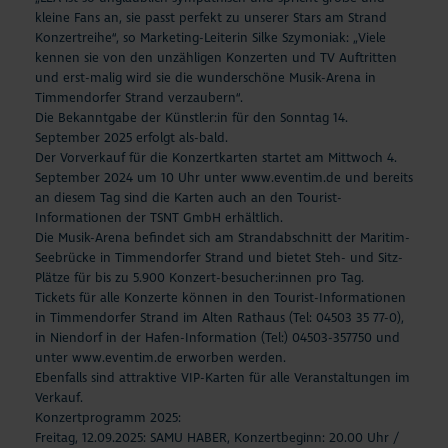
kleine Fans an, sie passt perfekt zu unserer Stars am Strand
Konzertreihe“, so Marketing-Leiterin Silke Szymoniak: „Viele
kennen sie von den unzähligen Konzerten und TV Auftritten
und erst-malig wird sie die wunderschöne Musik-Arena in
Timmendorfer Strand verzaubern“.
Die Bekanntgabe der Künstler:in für den Sonntag 14.
September 2025 erfolgt als-bald.
Der Vorverkauf für die Konzertkarten startet am Mittwoch 4.
September 2024 um 10 Uhr unter www.eventim.de und bereits
an diesem Tag sind die Karten auch an den Tourist-
Informationen der TSNT GmbH erhältlich.
Die Musik-Arena befindet sich am Strandabschnitt der Maritim-
Seebrücke in Timmendorfer Strand und bietet Steh- und Sitz-
Plätze für bis zu 5.900 Konzert-besucher:innen pro Tag.
Tickets für alle Konzerte können in den Tourist-Informationen
in Timmendorfer Strand im Alten Rathaus (Tel: 04503 35 77-0),
in Niendorf in der Hafen-Information (Tel:) 04503-357750 und
unter www.eventim.de erworben werden.
Ebenfalls sind attraktive VIP-Karten für alle Veranstaltungen im
Verkauf.
Konzertprogramm 2025:
Freitag, 12.09.2025: SAMU HABER, Konzertbeginn: 20.00 Uhr /