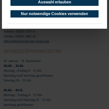
Auswahl erlauben
TOURIST-INFORMATION TIMMENDORFER STRAND
Nur notwendige Cookies verwenden
Timmendorfer Platz 10
23669 Timmendorfer Strand
Telefon: 04503-3577-0
Telefax: 04503-3585-45
info(at)timmendorfer-strand.de
AKTUELLE ÖFFNUNGSZEITEN
01. Januar - 31. Dezember
02.01. - 31.03.
Montag –Freitag 9 - 17 Uhr
Samstag und Sonntag geschlossen
Feiertag 10 - 15 Uhr
01.04. - 01.11.
Montag - Freitag 9 - 17 Uhr
Samstag und Feiertag 10 - 15 Uhr
Sonntag geschlossen