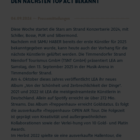
DEN NÄCHSTEN TOP ACT BEKANNT
04.09.2024
Pressemitteilungen
Diese Woche startet die Stars am Strand Konzertserie 2024, mit
Schiller, Bosse, PUR und Silbermond.
Nachdem mit SAMU HABER bereits der erste Künstler für 2025
bekanntgegeben wurde, kann heute auch der Vorhang für die
nächste Künstlerin gelüftet werden. Die Timmendorfer Strand
Niendorf Tourismus GmbH (TSNT GmbH) präsentiert LEA am
Samstag, den 13. September 2025 in der Musik-Arena in
Timmendorfer Strand.
Am 4. Oktober dieses Jahres veröffentlicht LEA ihr neues
Album „Von der Schönheit und Zerbrechlichkeit der Dinge“.
2021 und 2022 ist LEA die meistgestreamteste Künstlerin in
Deutschland. Allein auf Spotify erreicht sie über 272 Mio.
Streams. Das Album »Treppenhaus« erreicht Goldstatus. Es folgt
die ausverkaufte »Treppenhaus« OPEN AIR Tour. Die Folgezeit
ist geprägt von Kreativität und außergewöhnlichen
Kollaborationen sowie der Verlei-hung von 10 Gold- und Platin
Awards.
Im Herbst 2022 spielte sie eine ausverkaufte Hallentour, die