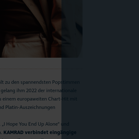
ählt zu den spannendsten Popstimmen
gelang ihm 2022 der internationale
 zu einem europaweiten Chart-Hit mit
nd Platin-Auszeichnungen
“, „I Hope You End Up Alone“ und
m.
KAMRAD verbindet eingängige