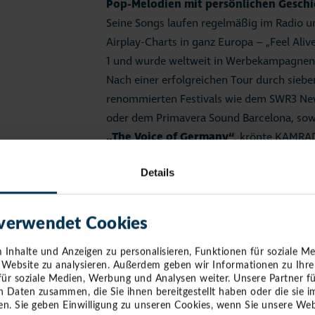
Pop-Melodien mit persönlichen Geschic
Seine Songs laufen regelmäßig im Radio u
Airplay-Charts in ganz Europa – „Feel Aliv
1 und wurde weltweit in Werbekampagnen 
Nach einer erfolgreichen Tour durch siebe
renommierten Festivals wie dem SWR3 New
oder dem Primavera Sound Barcelona, sowie
„The Voice of Germany“
, krönte KAMRAD
ausverkauften Shows.
Details
„Wir freuen uns, mit KAMRAD einen jungen 
Künstler bei Stars am Strand präsentieren 
 verwendet Cookies
von Timmendorfer Strand Niendorf Joachi
und seine sympathische Ausstrahlung habe
Inhalte und Anzeigen zu personalisieren, Funktionen für soziale M
große Bühne der Musik-Arena zu holen.“ Au
e Website zu analysieren. Außerdem geben wir Informationen zu Ihr
für soziale Medien, Werbung und Analysen weiter. Unsere Partner f
der Timmendorfer Strand Niendorf Touris
n Daten zusammen, die Sie ihnen bereitgestellt haben oder die sie
Vorfreude entgegen: „Viele kennen KAMR
n. Sie geben Einwilligung zu unseren Cookies, wenn Sie unsere Web