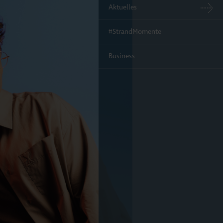
Aktuelles
#StrandMomente
Business