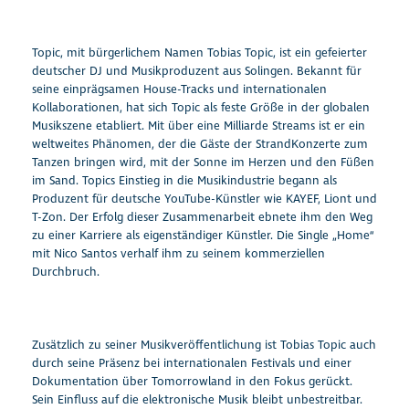
Topic, mit bürgerlichem Namen Tobias Topic, ist ein gefeierter
deutscher DJ und Musikproduzent aus Solingen. Bekannt für
seine einprägsamen
House
-Tracks und internationalen
Kollaborationen, hat sich Topic als feste Größe in der globalen
Musikszene etabliert. Mit über eine Milliarde Streams ist er ein
weltweites Phänomen, der die Gäste der StrandKonzerte zum
Tanzen bringen wird, mit der Sonne im Herzen und den Füßen
im Sand. Topics Einstieg in die Musikindustrie begann als
Produzent für deutsche YouTube-Künstler wie
KAYEF
, Liont und
T-Zon. Der Erfolg dieser Zusammenarbeit ebnete ihm den Weg
zu einer Karriere als eigenständiger Künstler. Die Single „Home“
mit
Nico
Santos verhalf ihm zu seinem kommerziellen
Durchbruch.
Zusätzlich zu seiner Musikveröffentlichung ist Tobias Topic auch
durch seine Präsenz bei internationalen Festivals und einer
Dokumentation über Tomorrowland in den Fokus gerückt.
Sein Einfluss auf die elektronische
Musik
bleibt unbestreitbar.