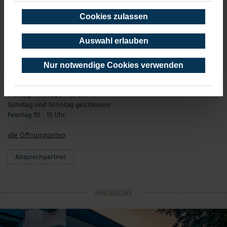
Samstag und Sonntag geschlossen
Feiertag 10 - 15 Uhr
Cookies zulassen
01.04. - 01.11.
Auswahl erlauben
Montag - Freitag 9 - 17 Uhr
Samstag und Feiertag 10 - 15 Uhr
Sonntag geschlossen
Nur notwendige Cookies verwenden
02.11.- 01.01.
Montag - Freitag 9 - 17 Uhr
Samstag und Sonntag geschlossen
Feiertag 10 - 15 Uhr
alle Öffnungszeiten
Ansprechpartner
NIENDORF