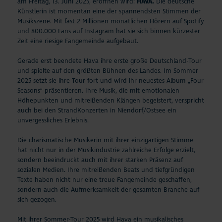
am Freitag, 13. Juni 2025, eröffnen wird:
HAVA.
Die deutsche
Künstlerin ist momentan eine der spannendsten Stimmen der
Musikszene. Mit fast 2 Millionen monatlichen Hörern auf Spotify
und 800.000 Fans auf Instagram hat sie sich binnen kürzester
Zeit eine riesige Fangemeinde aufgebaut.
Gerade erst beendete Hava ihre erste große Deutschland-Tour
und spielte auf den größten Bühnen des Landes. Im Sommer
2025 setzt sie ihre Tour fort und wird ihr neuestes Album
„Four
Seasons“
präsentieren. Ihre Musik, die mit emotionalen
Höhepunkten und mitreißenden Klängen begeistert, verspricht
auch bei den StrandKonzerten in Niendorf/Ostsee ein
unvergessliches Erlebnis.
Die charismatische Musikerin mit ihrer einzigartigen Stimme
hat nicht nur in der Musikindustrie zahlreiche Erfolge erzielt,
sondern beeindruckt auch mit ihrer starken Präsenz auf
sozialen Medien. Ihre mitreißenden Beats und tiefgründigen
Texte haben nicht nur eine treue Fangemeinde geschaffen,
sondern auch die Aufmerksamkeit der gesamten Branche auf
sich gezogen.
Mit ihrer Sommer-Tour 2025 wird Hava ein musikalisches