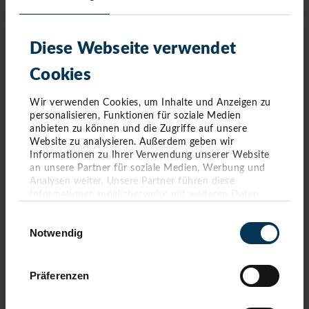
Oktober 2020
(7 Einträge)
September 2020
(3 Einträge)
August 2020
(1 Eintrag)
Juli 2020
(3 Einträge)
Diese Webseite verwendet
Juni 2020
(10 Einträge)
Mai 2020
(3 Einträge)
Cookies
März 2020
(8 Einträge)
Februar 2020
(6 Einträge)
Wir verwenden Cookies, um Inhalte und Anzeigen zu
Januar 2020
(4 Einträge)
personalisieren, Funktionen für soziale Medien
anbieten zu können und die Zugriffe auf unsere
Website zu analysieren. Außerdem geben wir
Informationen zu Ihrer Verwendung unserer Website
an unsere Partner für soziale Medien, Werbung und
Analysen weiter. Unsere Partner führen diese
Informationen möglicherweise mit weiteren Daten
zusammen, die Sie ihnen bereitgestellt haben oder die
Einwilligungsauswahl
sie im Rahmen Ihrer Nutzung der Dienste gesammelt
Notwendig
haben. Sie geben Einwilligung zu unseren Cookies,
wenn Sie unsere Webseite weiterhin nutzen.
Präferenzen