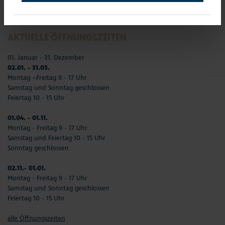
Telefax: 04503-3585-45
info(at)timmendorfer-strand.de
AKTUELLE ÖFFNUNGSZEITEN
01. Januar - 31. Dezember
02.01. - 31.03.
Montag –Freitag 9 - 17 Uhr
Samstag und Sonntag geschlossen
Feiertag 10 - 15 Uhr
01.04. - 01.11.
Montag - Freitag 9 - 17 Uhr
Samstag und Feiertag 10 - 15 Uhr
Sonntag geschlossen
02.11.- 01.01.
Montag - Freitag 9 - 17 Uhr
Samstag und Sonntag geschlossen
Feiertag 10 - 15 Uhr
alle Öffnungszeiten