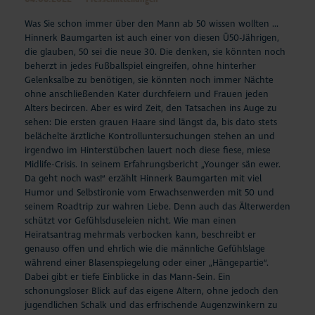
Was Sie schon immer über den Mann ab 50 wissen wollten ...
Hinnerk Baumgarten ist auch einer von diesen Ü50-Jährigen,
die glauben, 50 sei die neue 30. Die denken, sie könnten noch
beherzt in jedes Fußballspiel eingreifen, ohne hinterher
Gelenksalbe zu benötigen, sie könnten noch immer Nächte
ohne anschließenden Kater durchfeiern und Frauen jeden
Alters becircen. Aber es wird Zeit, den Tatsachen ins Auge zu
sehen: Die ersten grauen Haare sind längst da, bis dato stets
belächelte ärztliche Kontrolluntersuchungen stehen an und
irgendwo im Hinterstübchen lauert noch diese fiese, miese
Midlife-Crisis. In seinem Erfahrungsbericht „Younger sän ewer.
Da geht noch was!“ erzählt Hinnerk Baumgarten mit viel
Humor und Selbstironie vom Erwachsenwerden mit 50 und
seinem Roadtrip zur wahren Liebe. Denn auch das Älterwerden
schützt vor Gefühlsduseleien nicht. Wie man einen
Heiratsantrag mehrmals verbocken kann, beschreibt er
genauso offen und ehrlich wie die männliche Gefühlslage
während einer Blasenspiegelung oder einer „Hängepartie“.
Dabei gibt er tiefe Einblicke in das Mann-Sein. Ein
schonungsloser Blick auf das eigene Altern, ohne jedoch den
jugendlichen Schalk und das erfrischende Augenzwinkern zu