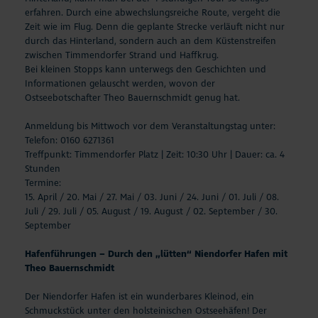
erfahren. Durch eine abwechslungsreiche Route, vergeht die
Zeit wie im Flug. Denn die geplante Strecke verläuft nicht nur
durch das Hinterland, sondern auch an dem Küstenstreifen
zwischen Timmendorfer Strand und Haffkrug.
Bei kleinen Stopps kann unterwegs den Geschichten und
Informationen gelauscht werden, wovon der
Ostseebotschafter Theo Bauernschmidt genug hat.
Anmeldung bis Mittwoch vor dem Veranstaltungstag unter:
Telefon: 0160 6271361
Treffpunkt: Timmendorfer Platz | Zeit: 10:30 Uhr | Dauer: ca. 4
Stunden
Termine:
15. April / 20. Mai / 27. Mai / 03. Juni / 24. Juni / 01. Juli / 08.
Juli / 29. Juli / 05. August / 19. August / 02. September / 30.
September
Hafenführungen – Durch den „lütten“ Niendorfer Hafen mit
Theo Bauernschmidt
Der Niendorfer Hafen ist ein wunderbares Kleinod, ein
Schmuckstück unter den holsteinischen Ostseehäfen! Der