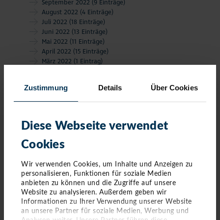
September 2022
(9 Einträge)
August 2022
(4 Einträge)
Juli 2022
(18 Einträge)
Juni 2022
(13 Einträge)
Mai 2022
(11 Einträge)
April 2022
(15 Einträge)
März 2022
(1 Eintrag)
Februar 2022
(3 Einträge)
Januar 2022
(2 Einträge)
Zustimmung
Details
Über Cookies
2021
Dezember 2021
(4 Einträge)
November 2021
(6 Einträge)
Oktober 2021
(2 Einträge)
Diese Webseite verwendet
September 2021
(7 Einträge)
August 2021
(9 Einträge)
Cookies
Juli 2021
(8 Einträge)
Juni 2021
(2 Einträge)
Wir verwenden Cookies, um Inhalte und Anzeigen zu
Mai 2021
(3 Einträge)
personalisieren, Funktionen für soziale Medien
März 2021
(5 Einträge)
anbieten zu können und die Zugriffe auf unsere
Februar 2021
(1 Eintrag)
Website zu analysieren. Außerdem geben wir
2020
Informationen zu Ihrer Verwendung unserer Website
Dezember 2020
(1 Eintrag)
an unsere Partner für soziale Medien, Werbung und
Oktober 2020
(7 Einträge)