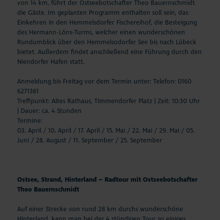
von 14 km, führt der Ostseebotschafter Theo Bauernschmidt
die Gäste. Im geplanten Programm enthalten soll sein, das
Einkehren in den Hemmelsdorfer Fischereihof, die Besteigung
des Hermann-Löns-Turms, welcher einen wunderschönen
Rundumblick über den Hemmelsodorfer See bis nach Lübeck
bietet. Außerdem findet anschließend eine Führung durch den
Niendorfer Hafen statt.
Anmeldung bis Freitag vor dem Termin unter: Telefon: 0160
6271361
Treffpunkt: Altes Rathaus, Timmendorfer Platz | Zeit: 10:30 Uhr
| Dauer: ca. 4 Stunden
Termine:
03. April / 10. April / 17. April / 15. Mai / 22. Mai / 29. Mai / 05.
Juni / 28. August / 11. September / 25. September
Ostsee, Strand, Hinterland – Radtour mit Ostseebotschafter
Theo Bauernschmidt
Auf einer Strecke von rund 28 km durchs wunderschöne
Hinterland, kann man bei der 4 stündigen Tour so einiges