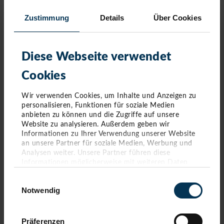
März 2021
(5 Einträge)
Februar 2021
(1 Eintrag)
Zustimmung
Details
Über Cookies
2020
Dezember 2020
(1 Eintrag)
Oktober 2020
(7 Einträge)
September 2020
(3 Einträge)
Diese Webseite verwendet
August 2020
(1 Eintrag)
Juli 2020
(3 Einträge)
Cookies
Juni 2020
(10 Einträge)
Mai 2020
(3 Einträge)
Wir verwenden Cookies, um Inhalte und Anzeigen zu
März 2020
(8 Einträge)
personalisieren, Funktionen für soziale Medien
Februar 2020
(6 Einträge)
anbieten zu können und die Zugriffe auf unsere
Januar 2020
(4 Einträge)
Website zu analysieren. Außerdem geben wir
Informationen zu Ihrer Verwendung unserer Website
an unsere Partner für soziale Medien, Werbung und
Analysen weiter. Unsere Partner führen diese
Informationen möglicherweise mit weiteren Daten
zusammen, die Sie ihnen bereitgestellt haben oder die
Einwilligungsauswahl
sie im Rahmen Ihrer Nutzung der Dienste gesammelt
Notwendig
haben. Sie geben Einwilligung zu unseren Cookies,
wenn Sie unsere Webseite weiterhin nutzen.
Präferenzen