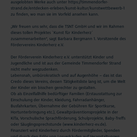
ausgelobten Werke auch unter
https://timmendorfer-
strand.de/entdecken-erleben/kunst-kultur/kunstwettbewerb-1
zu finden, wo man sie im Vorfeld ansehen kann.
„Wir freuen uns sehr, dass die TSNT GmbH und wir im Rahmen
dieses tollen Projektes `Kunst für Kinderherz´
zusammenarbeiten“, sagt Barbara Bergmann 1. Vorsitzende des
Fördervereins Kinderherz e.V.
Der Förderverein Kinderherz e.V. unterstützt Kinder und
Jugendliche und ist aus der Gemeinde Timmendorfer Strand
nicht mehr wegzudenken.
Lebensnah, unbürokratisch und auf Augenhöhe – das ist das
Credo dieses Vereins, dessen Tätigkeitsliste lang ist, um die Welt
der Kinder ein bisschen gerechter zu gestalten.
Ob als Einzelfallhilfe bedürftiger Familien (Erstausstattung zur
Einschulung der Kinder, Kleidung, Fahrradanhänger,
Busfahrkarten, Übernahme der Gebühren für Sportkurse,
Hortunterbringung etc.), Gewaltpräventionsprojekte in der
KiTa, Vorschulische Sprachförderung, Schulprojekte, Baby-Treffs
oder Säuglingssprechstunde (www.kinderherz-ev.de).
Finanziert wird Kinderherz durch Fördermitglieder, Spenden
und durch den Erlös von Losverkäufen auf Veranstaltungen.