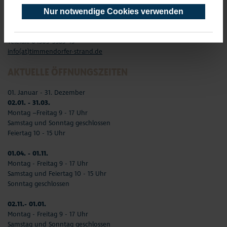
Timmendorfer Platz 10
23669 Timmendorfer Strand
Nur notwendige Cookies verwenden
Telefon: 04503-3577-0
Telefax: 04503-3585-45
info(at)timmendorfer-strand.de
AKTUELLE ÖFFNUNGSZEITEN
01. Januar - 31. Dezember
02.01. - 31.03.
Montag –Freitag 9 - 17 Uhr
Samstag und Sonntag geschlossen
Feiertag 10 - 15 Uhr
01.04. - 01.11.
Montag - Freitag 9 - 17 Uhr
Samstag und Feiertag 10 - 15 Uhr
Sonntag geschlossen
02.11.- 01.01.
Montag - Freitag 9 - 17 Uhr
Samstag und Sonntag geschlossen