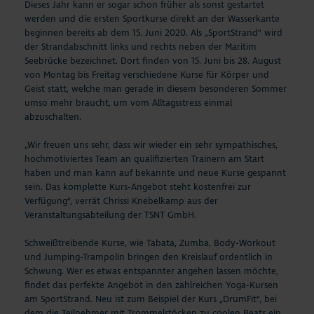
Dieses Jahr kann er sogar schon früher als sonst gestartet
werden und die ersten Sportkurse direkt an der Wasserkante
beginnen bereits ab dem 15. Juni 2020. Als „SportStrand“ wird
der Strandabschnitt links und rechts neben der Maritim
Seebrücke bezeichnet. Dort finden von 15. Juni bis 28. August
von Montag bis Freitag verschiedene Kurse für Körper und
Geist statt, welche man gerade in diesem besonderen Sommer
umso mehr braucht, um vom Alltagsstress einmal
abzuschalten.
„Wir freuen uns sehr, dass wir wieder ein sehr sympathisches,
hochmotiviertes Team an qualifizierten Trainern am Start
haben und man kann auf bekannte und neue Kurse gespannt
sein. Das komplette Kurs-Angebot steht kostenfrei zur
Verfügung“, verrät Chrissi Knebelkamp aus der
Veranstaltungsabteilung der TSNT GmbH.
Schweißtreibende Kurse, wie Tabata, Zumba, Body-Workout
und Jumping-Trampolin bringen den Kreislauf ordentlich in
Schwung. Wer es etwas entspannter angehen lassen möchte,
findet das perfekte Angebot in den zahlreichen Yoga-Kursen
am SportStrand. Neu ist zum Beispiel der Kurs „DrumFit“, bei
dem die Teilnehmer mit Trommelstöcken zu coolen Beats ein