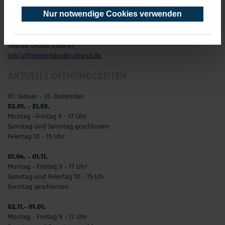
Timmendorfer Platz 10
Nur notwendige Cookies verwenden
23669 Timmendorfer Strand
Telefon: 04503-3577-0
Telefax: 04503-3585-45
info(at)timmendorfer-strand.de
AKTUELLE ÖFFNUNGSZEITEN
01. Januar - 31. Dezember
02.01. - 31.03.
Montag –Freitag 9 - 17 Uhr
Samstag und Sonntag geschlossen
Feiertag 10 - 15 Uhr
01.04. - 01.11.
Montag - Freitag 9 - 17 Uhr
Samstag und Feiertag 10 - 15 Uhr
Sonntag geschlossen
02.11.- 01.01.
Montag - Freitag 9 - 17 Uhr