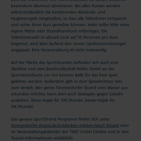
besonderes Workout absolvieren. Bei allen Kursen werden
selbstverständlich die bestehenden Abstands- und
Hygieneregeln eingehalten, so dass alle Teilnehmer entspannt
und sicher ihren Kurs genießen können. Jeder sollte bitte seine
eigene Matte oder Strandhandtuch mitbringen. Die
Teilnehmerzahl ist aktuell noch auf 10 Personen pro Kurs
begrenzt, wird aber laufend den neuen Landesverordnungen
angepasst. Eine Voranmeldung ist nicht notwendig.
Auf der Fläche des Sportstrandes befinden sich auch eine
Slackline und zwei Beachvolleyball Felder. Direkt an der
Sportstrandbude vor Ort können Bälle für das freie Spiel
geliehen werden. Außerdem gibt es dort Speedminton Sets
zum Verleih. Wer gerne Timmendorfer Strand vom Wasser aus
erkunden möchte, kann dort auch Seekajaks gegen Gebühr
ausleihen. (Einer-Kajak für 10€/Stunde; Zweier-Kajak für
15€/Stunde)
Das genaue SportStrand Programm findet sich unter
timmendorfer-strand.de/entdecken-erleben/sport-freizeit
oder
im Veranstaltungskalender der TSNT GmbH (Online und in den
Tourist-Informationen erhältlich).