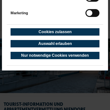
alle Öffnungszeiten
Marketing
Ansprechpartner
NIENDORF
Cookies zulassen
Auswahl erlauben
Nur notwendige Cookies verwenden
TOURIST-INFORMATION UND
APPARTEMENTVERMITTLUNG NIENDORF