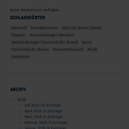
Seepferdchen Shop
Keine Nachrichten verfügbar.
SCHLAGWÖRTER
Veranstaltungen
Niendorf
StrandKonzerte
Stars am Strand (SamS)
Touren und Erlebnisse
Magazin
Veranstaltungen Niendorf
Veranstaltungen Timmendorfer Strand
Sport
Familienurlaub
Timmendorfer Strand
Kunstwettbewerb
Musik
Jazzbaltica
Urlaub mit Hund
Strand
ARCHIV
Entdecken & Erleben
2026
Webcams & Wetter
Juli 2026
(16 Einträge)
April 2026
(4 Einträge)
März 2026
(4 Einträge)
Service & Kontakt
Februar 2026
(5 Einträge)
Januar 2026
(6 Einträge)