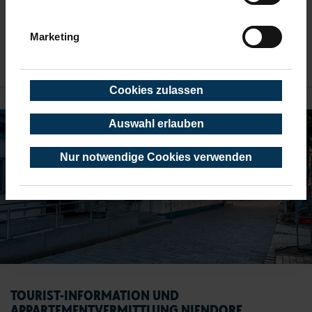
alle Öffnungszeiten
Marketing
Ansprechpartner
NIENDORF
Cookies zulassen
Auswahl erlauben
Nur notwendige Cookies verwenden
TOURIST-INFORMATION UND
APPARTEMENTVERMITTLUNG NIENDORF