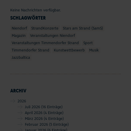
Seepferdchen Shop
Keine Nachrichten verfügbar.
SCHLAGWÖRTER
Veranstaltungen
Niendorf
StrandKonzerte
Stars am Strand (SamS)
Touren und Erlebnisse
Magazin
Veranstaltungen Niendorf
Veranstaltungen Timmendorfer Strand
Sport
Familienurlaub
Timmendorfer Strand
Kunstwettbewerb
Musik
Jazzbaltica
Urlaub mit Hund
Strand
ARCHIV
Entdecken & Erleben
2026
Webcams & Wetter
Juli 2026
(16 Einträge)
April 2026
(4 Einträge)
März 2026
(4 Einträge)
Service & Kontakt
Februar 2026
(5 Einträge)
Januar 2026
(6 Einträge)