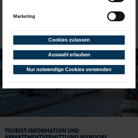
alle Öffnungszeiten
Marketing
Ansprechpartner
NIENDORF
Cookies zulassen
Auswahl erlauben
Nur notwendige Cookies verwenden
TOURIST-INFORMATION UND
APPARTEMENTVERMITTLUNG NIENDORF