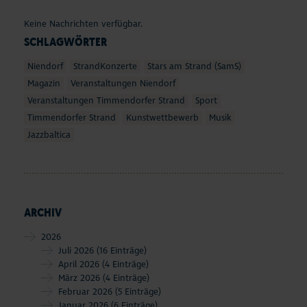
Seepferdchen Shop
Keine Nachrichten verfügbar.
SCHLAGWÖRTER
Veranstaltungen
Niendorf
StrandKonzerte
Stars am Strand (SamS)
Touren und Erlebnisse
Magazin
Veranstaltungen Niendorf
Veranstaltungen Timmendorfer Strand
Sport
Familienurlaub
Timmendorfer Strand
Kunstwettbewerb
Musik
Jazzbaltica
Urlaub mit Hund
Strand
ARCHIV
Entdecken & Erleben
2026
Webcams & Wetter
Juli 2026
(16 Einträge)
April 2026
(4 Einträge)
März 2026
(4 Einträge)
Service & Kontakt
Februar 2026
(5 Einträge)
Januar 2026
(6 Einträge)