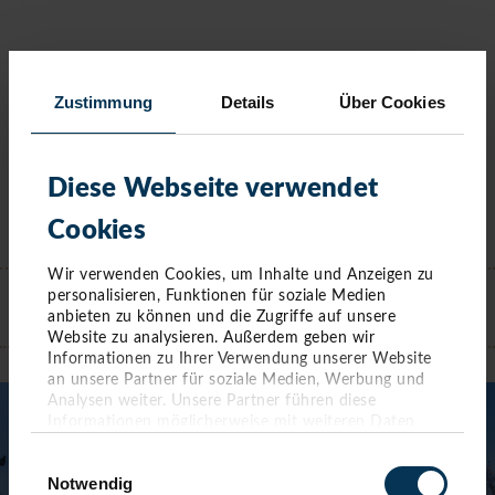
Zustimmung
Details
Über Cookies
Diese Webseite verwendet
Cookies
KONTAKT
Wir verwenden Cookies, um Inhalte und Anzeigen zu
personalisieren, Funktionen für soziale Medien
anbieten zu können und die Zugriffe auf unsere
Website zu analysieren. Außerdem geben wir
TIMMENDORFER STRAND
Informationen zu Ihrer Verwendung unserer Website
an unsere Partner für soziale Medien, Werbung und
Analysen weiter. Unsere Partner führen diese
Informationen möglicherweise mit weiteren Daten
zusammen, die Sie ihnen bereitgestellt haben oder die
Einwilligungsauswahl
sie im Rahmen Ihrer Nutzung der Dienste gesammelt
Notwendig
haben. Sie geben Einwilligung zu unseren Cookies,