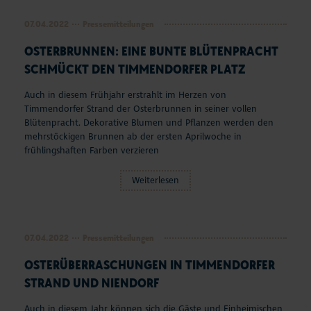
Seepferdchen Shop
07.04.2022
Pressemitteilungen
OSTERBRUNNEN: EINE BUNTE BLÜTENPRACHT
Veranstaltungen
SCHMÜCKT DEN TIMMENDORFER PLATZ
Touren und Erlebnisse
Auch in diesem Frühjahr erstrahlt im Herzen von
Timmendorfer Strand der Osterbrunnen in seiner vollen
Familienurlaub
Blütenpracht. Dekorative Blumen und Pflanzen werden den
mehrstöckigen Brunnen ab der ersten Aprilwoche in
frühlingshaften Farben verzieren
Urlaub mit Hund
Weiterlesen
Strand
Entdecken & Erleben
07.04.2022
Pressemitteilungen
Webcams & Wetter
OSTERÜBERRASCHUNGEN IN TIMMENDORFER
STRAND UND NIENDORF
Service & Kontakt
Auch in diesem Jahr können sich die Gäste und Einheimischen