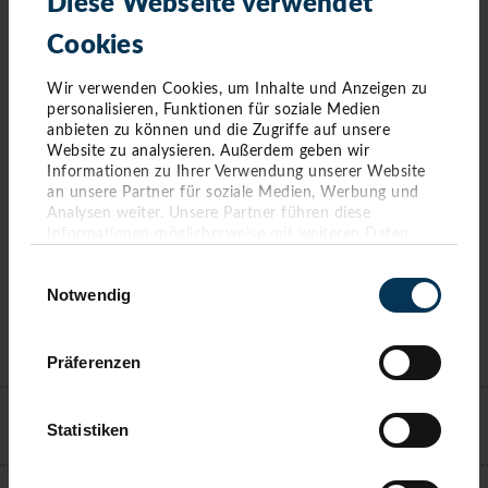
Diese Webseite verwendet
Februar 2020
(6 Einträge)
Januar 2020
(4 Einträge)
Cookies
Wir verwenden Cookies, um Inhalte und Anzeigen zu
personalisieren, Funktionen für soziale Medien
anbieten zu können und die Zugriffe auf unsere
Website zu analysieren. Außerdem geben wir
Informationen zu Ihrer Verwendung unserer Website
an unsere Partner für soziale Medien, Werbung und
Analysen weiter. Unsere Partner führen diese
Informationen möglicherweise mit weiteren Daten
zusammen, die Sie ihnen bereitgestellt haben oder die
Einwilligungsauswahl
sie im Rahmen Ihrer Nutzung der Dienste gesammelt
Notwendig
haben. Sie geben Einwilligung zu unseren Cookies,
wenn Sie unsere Webseite weiterhin nutzen.
Präferenzen
KONTAKT
Statistiken
TIMMENDORFER STRAND