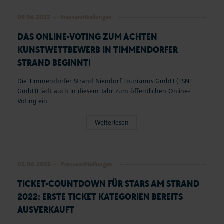
Seepferdchen Shop
09.06.2022
Pressemitteilungen
DAS ONLINE-VOTING ZUM ACHTEN
Veranstaltungen
KUNSTWETTBEWERB IN TIMMENDORFER
Touren und Erlebnisse
STRAND BEGINNT!
Die Timmendorfer Strand Niendorf Tourismus GmbH (TSNT
Familienurlaub
GmbH) lädt auch in diesem Jahr zum öffentlichen Online-
Voting ein.
Urlaub mit Hund
Weiterlesen
Strand
Entdecken & Erleben
02.06.2022
Pressemitteilungen
TICKET-COUNTDOWN FÜR STARS AM STRAND
Webcams & Wetter
2022: ERSTE TICKET KATEGORIEN BEREITS
Service & Kontakt
AUSVERKAUFT