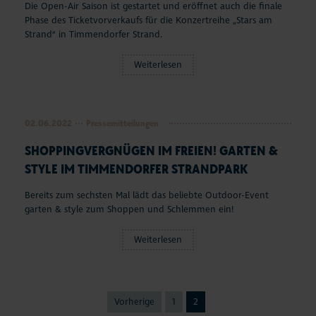
Die Open-Air Saison ist gestartet und eröffnet auch die finale
Aktuelles
Phase des Ticketvorverkaufs für die Konzertreihe „Stars am
Strand“ in Timmendorfer Strand.
#StrandMomente
Weiterlesen
Business
02.06.2022
Pressemitteilungen
SHOPPINGVERGNÜGEN IM FREIEN! GARTEN &
STYLE IM TIMMENDORFER STRANDPARK
Bereits zum sechsten Mal lädt das beliebte Outdoor-Event
garten & style zum Shoppen und Schlemmen ein!
Weiterlesen
Vorherige
1
2