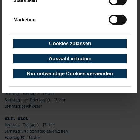
Statistiken
Telefon: 04503-3577-0
Telefax: 04503-3585-45
Marketing
info(at)timmendorfer-strand.de
AKTUELLE ÖFFNUNGSZEITEN
Cookies zulassen
01. Januar - 31. Dezember
02.01. - 31.03.
Auswahl erlauben
Montag –Freitag 9 - 17 Uhr
Samstag und Sonntag geschlossen
Nur notwendige Cookies verwenden
Feiertag 10 - 15 Uhr
01.04. - 01.11.
Montag - Freitag 9 - 17 Uhr
Samstag und Feiertag 10 - 15 Uhr
Sonntag geschlossen
02.11.- 01.01.
Montag - Freitag 9 - 17 Uhr
Samstag und Sonntag geschlossen
Feiertag 10 - 15 Uhr