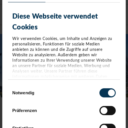
KONTAKT
Diese Webseite verwendet
TIMMENDORFER STRAND
Cookies
Wir verwenden Cookies, um Inhalte und Anzeigen zu
personalisieren, Funktionen für soziale Medien
anbieten zu können und die Zugriffe auf unsere
Website zu analysieren. Außerdem geben wir
Informationen zu Ihrer Verwendung unserer Website
an unsere Partner für soziale Medien, Werbung und
Analysen weiter. Unsere Partner führen diese
Informationen möglicherweise mit weiteren Daten
zusammen, die Sie ihnen bereitgestellt haben oder die
Einwilligungsauswahl
sie im Rahmen Ihrer Nutzung der Dienste gesammelt
Notwendig
haben. Sie geben Einwilligung zu unseren Cookies,
wenn Sie unsere Webseite weiterhin nutzen.
TOURIST-INFORMATION TIMMENDORFER STRAND
Präferenzen
Timmendorfer Platz 10
23669 Timmendorfer Strand